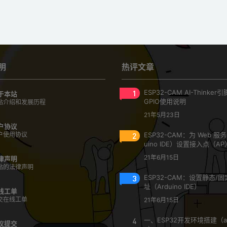
明
热评文章
1
ESP32-CAM AI-Thinke
于本站
GPIO使用说明
站介绍和发展历程
21年5月23日
户协议
户使用协议
2
ESP32-CAM：为 Web 服
uino IDE）设置接入点（AP
21年6月15日
律声明
站的法律声明
3
ESP32-CAM：设置静态/固定
址（Arduino IDE）
线工单
交在线工单
21年6月15日
4
一、ESP32开发环境搭建（ar
议提交