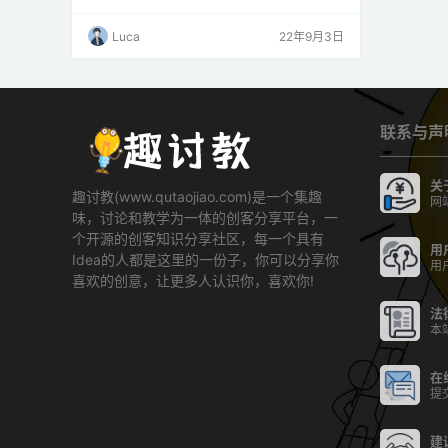
S 队列。 队列对于任务间通信非常有用，允许在
并发方面安全地将消息从一个任务发送到另一个
Luca
22年9月3日
任务 [1]。它们通常用作 FIFO（先进先出）[1]，
这意味着新数据插入到队列的后面并从前面使
用。 尽管如此，FreeRTOS 有一…
联系与声
关
趣讨教(www.qutaojiao.com)是一个集趣
网
味，讨论和教学为一体的创客分享平台，一
个开源的创客知识分享社区，每一个具有
用
Idea的人都是这里的一份子，你可以分享你
用
喜欢的创意，让更多人认识你，喜欢你!
法
本
在
提
建