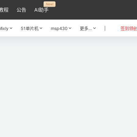
New!
教程
公告
AI助手
Mixly
51单片机
msp430
更多…
|
签到领