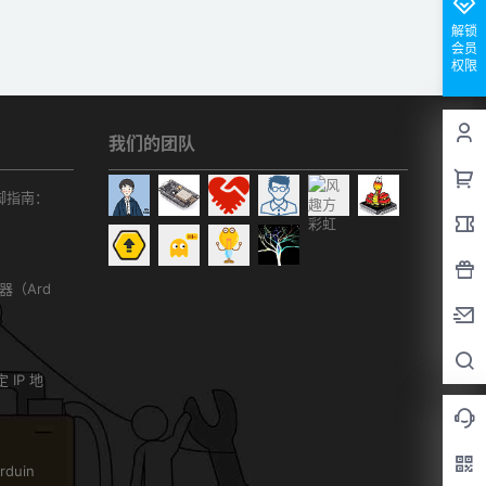
解锁
会员
权限
我们的团队
r引脚指南：
务器（Ard
）
 IP 地
duin