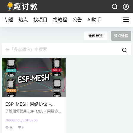
专题
热点
找项目
找教程
公告
AI助手
全部标签
多点通信
ESP-MESH 网络协议 –
ESP32 和 ESP8266使用
了解如何使用 ESP-MESH 网络协
（painlessMesh 库）
议，通过 ESP32 和 ESP8266 Node
Nodemcu/ESP8266
MCU 开发板构建 Mesh 网络。ESP
-MESH 允许多个设备（节点）在单
1k
0
个无线局域网下相互通信。ESP32