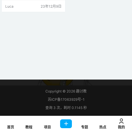
和 ESP8266 开发板均支持此功能。
Luca
23年12月9日
在本教程中，我们将向您展示如何
使用 Arduino 内核开始使用 ESP-M
ESH。 本文涵盖以下主题： ESP-
MESH 简介 ESP-MESH Basi…
Copyright © 2026
趣讨教
苏ICP备17063929号-1
查询 3 次，耗时 0.1145 秒
首页
教程
项目
专题
热点
我的