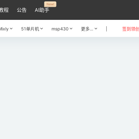
New!
教程
公告
AI助手
Mixly
51单片机
msp430
更多…
|
签到领