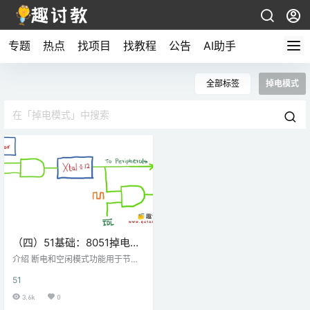
专题
热点
找项目
找教程
公告
AI助手
全部标签
掉电模式
（四）51基础：8051掉电和
空闲模式
介绍 断电和空闲模式功能用于节省
微控制器的功耗。8051具有内置省
51
电功能，在功耗主要限制的嵌入式
应用中非常有用。 8051功率控制逻
3.6k
0
辑 8051功率控制逻辑 8051有两种