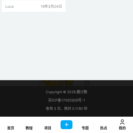
省电模式： 掉电模式 空闲模式 掉电
Luca
19年3月24日
和空闲模式之间的区别 如上图8051
功率控制逻辑所示，有两个控制
位，IDL和PD，分别用于空闲和掉
电模式。 在掉电模式下，提供给系
统的振荡器时钟为OFF，即CPU和
外设时钟在此模式下保持无效。…
Copyright © 2026
趣讨教
苏ICP备17063929号-1
查询 3 次，耗时 0.1180 秒
首页
教程
项目
专题
热点
我的