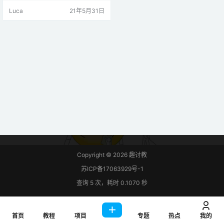
（Raspberry Pi LAMP 服务器）或
Luca
21年5月31日
云服务器（您可以从任何地方访
问）。照片将显示在图库中，您可
以在其中查看或删除照片。要将图
像保存在服务器中并创建图库，我
们将使用 PHP 脚本。 要构建此项
目，…
Copyright © 2026
趣讨教
苏ICP备17063929号-1
查询 5 次，耗时 0.1070 秒
首页
教程
项目
专题
热点
我的