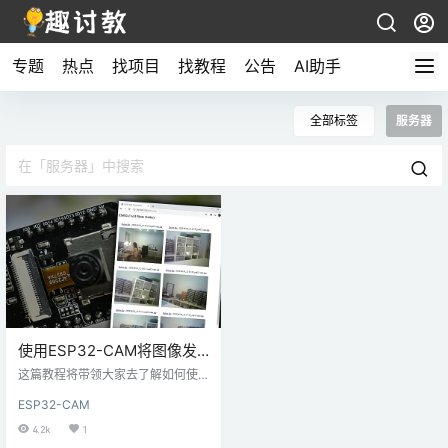
专题
热点
找项目
找教程
公告
AI助手
全部标签
服务器
使用ESP32-CAM将图像发
布到本地或云服务器-
这篇教程将带领大家去了解如何使
PHP（Photo Manager）
用 ESP32-CAM 板和 Arduino IDE
ESP32-CAM
发出 HTTP POST 请求，以将照片
发送到服务器。我们将展示如何将 J
4.2k
1
PG/JPEG 图像发布到本地服务器