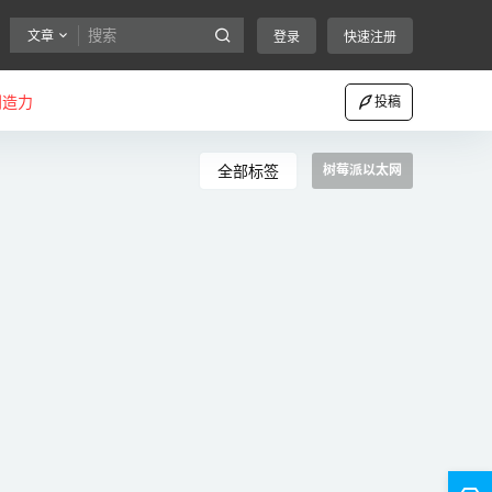
文章
登录
快速注册
创造力
投稿
全部标签
树莓派以太网