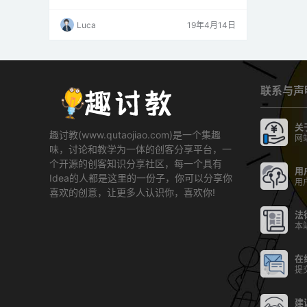
pberry pi可以使用这些GPIO控制许多外部I / O设
备。 这些引脚是Pi与外界之间的物理接口。 我
Luca
19年4月14日
们可以根据需要对这些引脚进行编程，以便与外
部设备进行交互。例如，如果我们想要读取物理
开关的状态，我们可以将任何可用的GPIO引脚
配…
联系与声
关
趣讨教(www.qutaojiao.com)是一个集趣
网
味，讨论和教学为一体的创客分享平台，一
个开源的创客知识分享社区，每一个具有
用
Idea的人都是这里的一份子，你可以分享你
用
喜欢的创意，让更多人认识你，喜欢你!
法
本
在
提
建