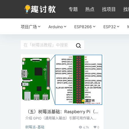
专题
热点
找项目
找
项目广场
Arduino
ESP8266
ESP32
（五）树莓派基础：Raspberry Pi（树
莓派） GPIO访问
介绍 GPIO（通用输入输出）引脚可用作输入或
输出，并允许树莓派与通用I / O设备连接。 Ras
树莓派-基础
4.7k
0
pberry pi B3型号在板上有26个GPIO引脚。 Ras