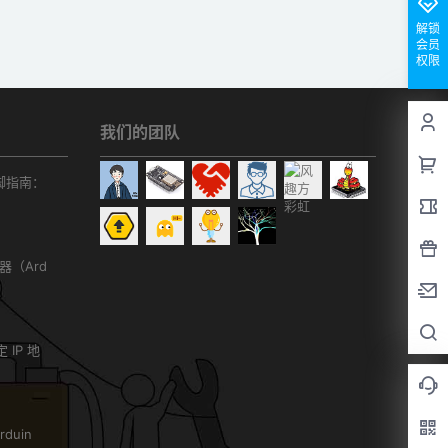
解锁
会员
权限
我们的团队
r引脚指南：
务器（Ard
）
 IP 地
duin