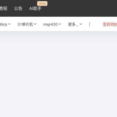
New!
教程
公告
AI助手
Mixly
51单片机
msp430
更多…
|
签到领