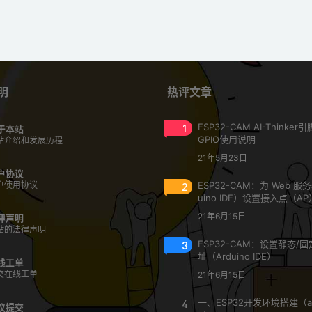
明
热评文章
1
ESP32-CAM AI-Thinke
于本站
GPIO使用说明
站介绍和发展历程
21年5月23日
户协议
户使用协议
2
ESP32-CAM：为 Web 服
uino IDE）设置接入点（AP
21年6月15日
律声明
站的法律声明
3
ESP32-CAM：设置静态/固定
址（Arduino IDE）
线工单
交在线工单
21年6月15日
4
一、ESP32开发环境搭建（ar
议提交