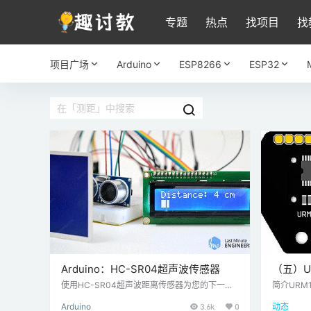
专题
热点
找项目
找
项目广场
Arduino
ESP8266
ESP32
Arduino：HC-SR04超声波传感器
（五）U
—Ard
使用HC-SR04超声波距离传感器为您的下一个A
简介URM
rduino项目提供动力，可以报告距离最远13cm
产品，沿
Arduino
3.6k
0
动态
的物体范围。如果你试图避免你的机器人开车进
心程序。