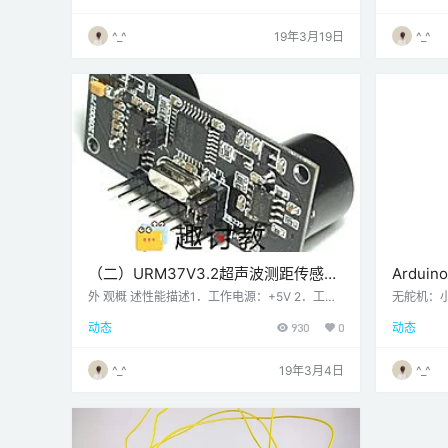
入墙壁，这是非常好的信息！它们功率低（适用
了单线方式。
于电池供电设备），价格低廉，易于连接，并且
结构而做
^_^
19年3月19日
^_^
在业余爱好者中非常受欢迎。作为奖励，它甚至
看起来很酷，就像一对Wall-E机器人的眼睛，为
您的最新机器人发明！什么是超声波？超声是高
音声波，其频率高于人类听觉的可听限度。人耳
可…
（二）URM37V3.2超声波测距传感器
Ardu
—Arduino超声波传感器
外 观概 述性能描述1．工作电源：+5V 2．工作
无舵机：小
电流：<20mA 3．工作温度范围 ：-10℃～＋7
障碍就会向
动态
930
0
动态
0℃ 4．超声波距离测量：
无障碍方
测量左右
转向。
^_^
19年3月4日
^_^