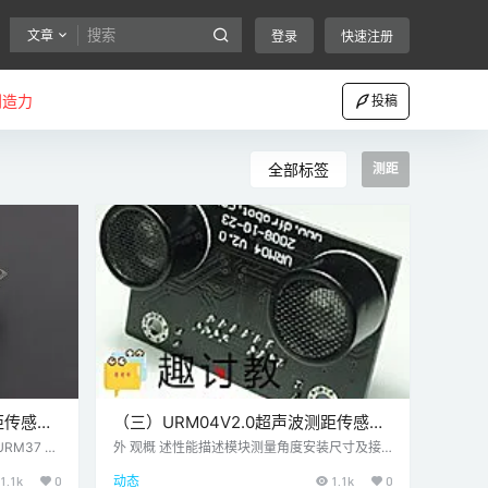
文章
登录
快速注册
创造力
投稿
全部标签
测距
距传感器
（三）URM04V2.0超声波测距传感器
—Arduino超声波传感器
M37 V
外 观概 述性能描述模块测量角度安装尺寸及接
RM37 V
口引脚定义 RS485接口：2个，组网并联下一个
1.1k
0
动态
1.1k
0
史上最强的
模块时使用。