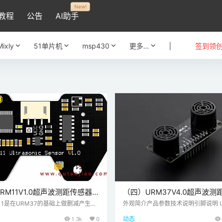
New!
教程
公告
AI助手
Mixly
51单片机
msp430
更多…
|
签到领
RM11V1.0超声波测距传感器
（四）URM37V4.0超声波测
uino超声波传感器
—Arduino超声波传感器
11是在URM37的基础上做删减产生的
外观简介产品参数技术说明引脚说明 UR
袭了URM37的主要信号变换电路和核
4.0模块正面管脚使用教程用户购买到U
1.3k
0
动态
最主要的更改体现在对模块的操作采用
4.0模块后，那么恭喜你，你获得了