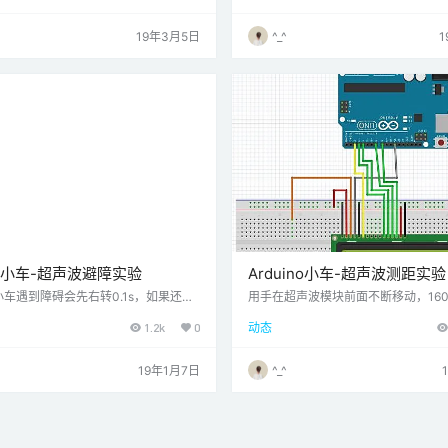
 另外为了适应Explorer MAX小车
超声波测距模块，功能强大到超乎你
了外形的改变。
先我们要了解这个模块的基本功能，
19年3月5日
^_^
有三种：
ino小车-超声波避障实验
Arduino小车-超声波测距实验
车遇到障碍会先右转0.1s，如果还是
用手在超声波模块前面不断移动，16
左转0.3s。重复以上步骤，直到找到
显示超声波模块到手的距离
1.2k
0
动态
向。 有舵机：小车遇到障碍会启动舵机
的障碍物距离，然后选更为空旷的方向
19年1月7日
^_^