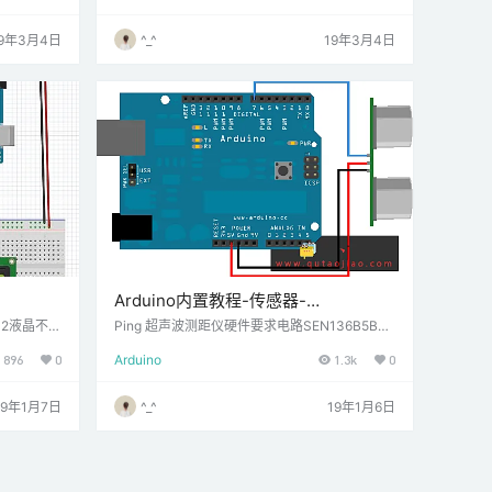
的想象，首
测距的模式
19年3月4日
^_^
19年3月4日
Arduino内置教程-传感器-
SEN136B5B超声波测距仪
02液晶不断
Ping 超声波测距仪硬件要求电路SEN136B5B的
5V引脚连接到开发板的5V引脚，而GND引脚也
896
0
Arduino
1.3k
0
连到GND引脚，SIG（signal）引脚连接到板上
的数字引脚pin7.
19年1月7日
^_^
19年1月6日