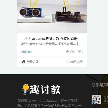
（七）arduino进阶：超声波传感器使
用
简介：使用Arduino连接超声波传感器 超声波传
感器是一种使用声波测量物体距离的设备。它的
Arduino
6.3k
0
工作原理是发出超声波频率的声波并等待它从物
体反弹回来。然后，使用声音传输和声音接收之
间的时间延迟来计算距离。 使用公式 Distance
光锥之外
18年9月28日
=（声速*时间延迟）/ 2来完成 我们将距离公式
除以2，因为声波沿着往返行进，即从传感器返
回传感器，使实际距离加倍。 HC-SR04是一种
典型的超声波传感器，可…
联系与声
关
趣讨教(www.qutaojiao.com)是一个集趣
网
味，讨论和教学为一体的创客分享平台，一