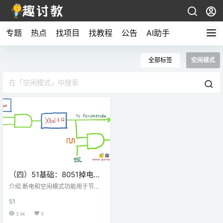
专题
热点
找项目
找教程
公告
AI助手
全部标签
空闲模式
（四）51基础：8051掉电和
空闲模式
介绍 断电和空闲模式功能用于节省
微控制器的功耗。8051具有内置省
51
电功能，在功耗主要限制的嵌入式
应用中非常有用。 8051功率控制逻
3.6k
0
辑 8051功率控制逻辑 8051有两种