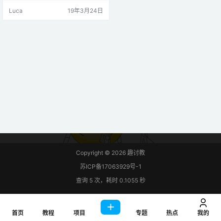
省电模式： 掉电模式 空闲模式 掉电
Luca
19年3月24日
和空闲模式之间的区别 如上图8051
功率控制逻辑所示，有两个控制
位，IDL和PD，分别用于空闲和掉
电模式。 在掉电模式下，提供给系
统的振荡器时钟为OFF，即CPU和
外设时钟在此模式下保持无效。…
Copyright © 2026
趣讨教
苏ICP备17063929号-1
查询 5 次，耗时 0.1055 秒
首页
教程
项目
专题
热点
我的