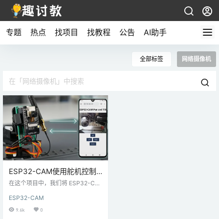
专题
热点
找项目
找教程
公告
AI助手
全部标签
网络摄像机
ESP32-CAM使用舵机控制
旋转-视频流网络服务器（2
在这个项目中，我们将 ESP32-CA
轴）
M 连接到带有两个 SG90 伺服电机
ESP32-CAM
（舵机）的平移（旋转）和倾斜
（上下移动）支架上。使用平移和
9.6k
0
倾斜摄像机支架，您可以向上、向