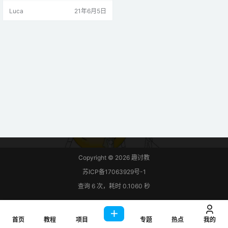
下、向左和向右移动摄像机——这
Luca
21年6月5日
非常适合监控。ESP32-CAM 搭建
网络服务器，显示视频流和按钮来
控制伺服电机移动相机。 本文中，
伺服电机，指的是平时我们讲的舵
机。 开发板兼容性：对于这个项
目，您需要一个 ESP32 相机开发
板， 所需…
Copyright © 2026
趣讨教
苏ICP备17063929号-1
查询 6 次，耗时 0.1060 秒
首页
教程
项目
专题
热点
我的