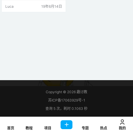
对于Y轴的位置。产生的电压取决于
Luca
19年6月14日
操纵杆的位置。要将模拟操纵杆与M
SP-EXP430G2 TI Launchpad连
接，我们需要在MSP-EXP430G2 T
I Launchpad板的微控制器上使用A
DC。 连接图模拟操纵…
Copyright © 2026
趣讨教
苏ICP备17063929号-1
查询 5 次，耗时 0.1063 秒
首页
教程
项目
专题
热点
我的