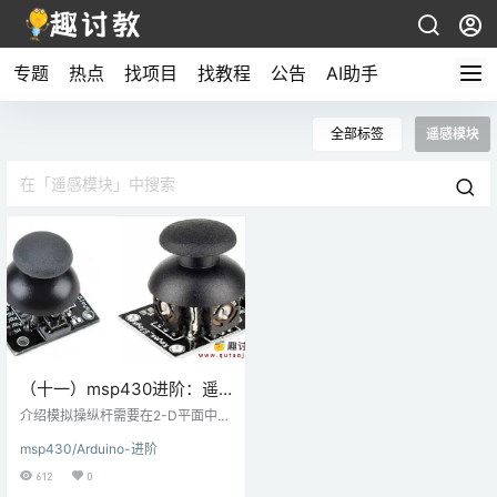
专题
热点
找项目
找教程
公告
AI助手
全部标签
遥感模块
（十一）msp430进阶：遥
感模块与MSP-EXP430G2
介绍模拟操纵杆需要在2-D平面中改
TI Launchpad连接
变光标位置的视频游戏等应用程序
msp430/Arduino-进阶
使用模拟操纵杆作为输入设备。模
拟操纵杆产生两个电压; 一个对应于
612
0
相对于X轴的位置，另一个对应于相