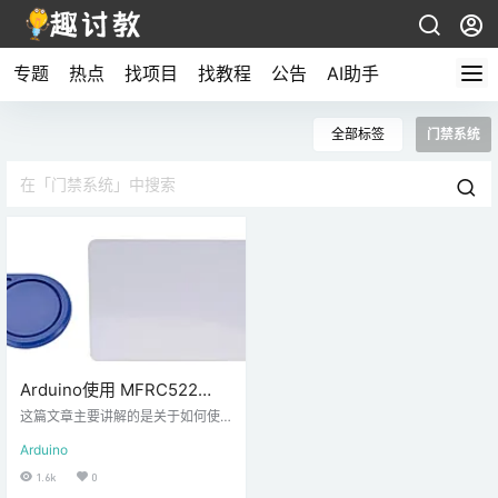
专题
热点
找项目
找教程
公告
AI助手
全部标签
门禁系统
Arduino使用 MFRC522
RFID 阅读器进行安全访问
这篇文章主要讲解的是关于如何使
用 MFRC522 RFID 卡，或者说阅读
Arduino
器的的简单示例。我将快速概述规
格并演示一个使用 Arduino 的项目
1.6k
0
示例。 描述 RFID是射频识别的意