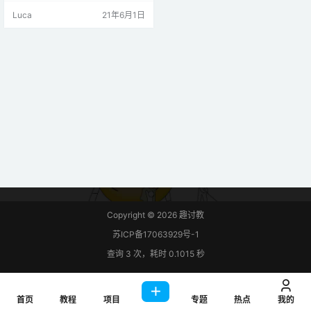
思。RFID 使用电磁场在短距离内传
Luca
21年6月1日
输数据。RFID 可用于识别人员、进
行交易等…… 您可以使用 RFID 系统
打开门。例如，只有在他的卡上有
正确信息的人才能进入。RFID 系统
使用： 附加到要识别的对象上的标
签，在这个…
Copyright © 2026
趣讨教
苏ICP备17063929号-1
查询 3 次，耗时 0.1015 秒
首页
教程
项目
专题
热点
我的