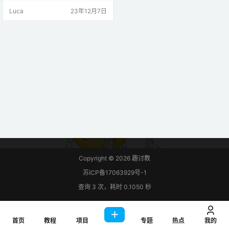
两部分组成：电子板（左侧）和收
Luca
23年12月7日
集水滴的收集板（右侧），如下图
所示： 雨量传感器有一个内置电位
器，用于数字输出 （D0） 的灵敏度
调节。它还具有一个电源 LED，当
传感器打开时会亮起，还有一个数
字输出 LED。 您还可…
Copyright © 2026
趣讨教
苏ICP备17063929号-1
查询 3 次，耗时 0.1050 秒
首页
教程
项目
专题
热点
我的