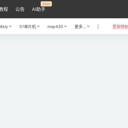
New!
教程
公告
AI助手
Mixly
51单片机
msp430
更多…
|
签到领