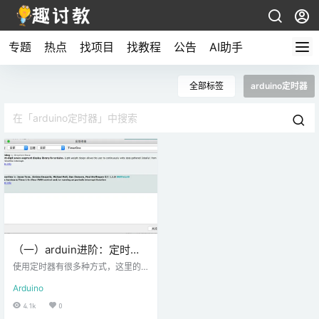
专题
热点
找项目
找教程
公告
AI助手
全部标签
arduino定时器
（一）arduin进阶：定时器
中断的使用
使用定时器有很多种方式，这里的
话就拿其中的一种来讲 在学习这篇
Arduino
教程之前，需要在库管理里面下载
一个库，搜索TimerOne下载下图第
4.1k
0
二个即可： 这节课不需要准备材