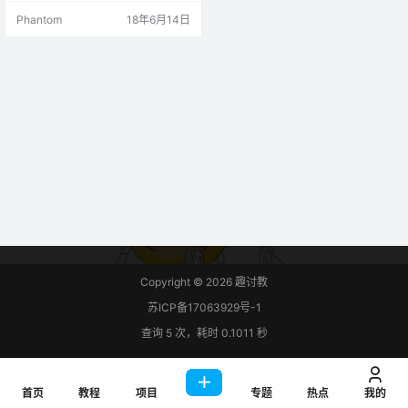
料，就直接给大家讲如何使用了，
Phantom
18年6月14日
首先就是加载上面下载的那个头文
件到程序里， 然后就可以进行变编
程了，例程如下： [scu name="ard
uino-ide-post" platform="arduino:
avr…
Copyright © 2026
趣讨教
苏ICP备17063929号-1
查询 5 次，耗时 0.1011 秒
首页
教程
项目
专题
热点
我的