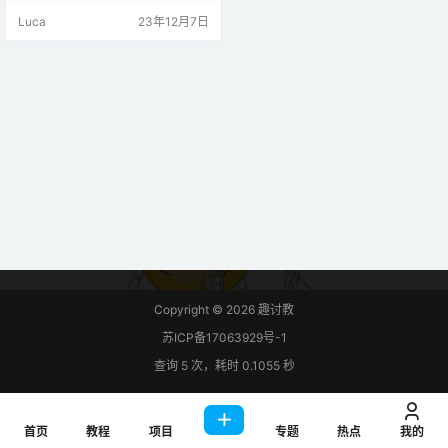
目，例如颜色匹配、颜色分类、试
Luca
23年12月7日
纸读取等。 介绍 TCS3200颜色传
感器（如下图所示）使用 TAOS TC
S3200 RGB 传感器芯片来检测颜
色。它还包含四个白色 LED，可照
亮其前面的物体。 规格 以下是传感
器规…
Copyright © 2026
趣讨教
苏ICP备17063929号-1
查询 5 次，耗时 0.1055 秒
首页
教程
项目
专题
热点
我的