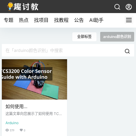
专题
热点
找项目
找教程
公告
AI助手
全部标签
arduino颜色识别
如何使用
TCS230/TCS3200 颜色传
这篇文章向您展示了如何使用 TCS2
感器-Arduino教程
30/TCS3200 颜色传感器使用 Ard
Arduino
uino 检测颜色。 TCS3200颜色传
感器可以根据波长检测各种颜色。
579
0
该传感器特别适用于颜色识别项