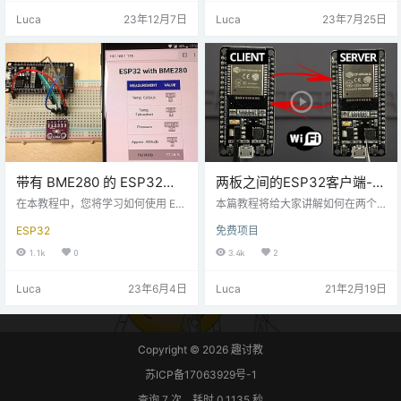
来显示传感器读数。 BME280 传
况。当您查看引脚排列时，不会有
Luca
23年12月7日
Luca
23年7月25日
感器模块简介 BME280 传感器模块
任何I2C引脚，因为Omnivision摄像
读取气压、温度和湿度。由于压力
头传感器内部连接到ESP32的I2C引
随海拔高度而变化，因此您还可以
脚。但是在ESP32中有两个I2C总
估计海拔高度。该传感器模块有多
线，您可以使用任何引脚作为数据
个版本。BME280 传感器使用 I2C
线和时钟线。以下是与ESP32Ca
或 SPI …
m…
带有 BME280 的 ESP32
两板之间的ESP32客户端-服
Web 服务器——高级气象站
务器Wi-Fi通信
在本教程中，您将学习如何使用 ES
本篇教程将给大家讲解如何在两个E
P32 创建 Web 服务器以显示来自 B
SP32板之间进行HTTP通信，以通
ESP32
免费项目
ME280 传感器模块的读数。BME28
过Wi-Fi在不连接互联网（路由器）
0 传感器测量温度、湿度和压力。因
的情况下交换数据。简而言之，您
1.1k
0
3.4k
2
此，您可以轻松构建一个小型紧凑
将学习如何使用HTTP请求将数据从
型气象站，并使用 ESP32 网络服务
一个板发送到另一个板。ESP32开
Luca
23年6月4日
Luca
21年2月19日
器监控测量结果。这就是我们在这
发板将使用Arduino IDE进行编程。
个项目中要做的。 在继续本教程之
出于演示目的，我们将BME280传
前，您应该在 Arduino IDE 中安装 E
感器的读数从一块板发送到另一块
SP32 插件。 所需零件 要学习本教
板。接收器将在OLED显示屏上显示
程，您需要以下部分： ESP32 …
读数。 项目概况 一个ESP32板将充
Copyright © 2026
趣讨教
当服务器，另一个E…
苏ICP备17063929号-1
查询 7 次，耗时 0.1135 秒