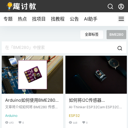
专题
热点
找项目
找教程
公告
AI助手
全部标签
BME280
Arduino如何使用BME280传
如何将I2C传感器
感器（压力，温度，湿度）
（BME280）与ESP32Cam
文章将介绍如何将 BME280 传感器
AI-Thinker ESP32Cam ESP32Ca
模块与 Arduino 一起使用来读取压
配合使用
m一直被制造商含蓄地推荐，因为你
Arduino
ESP32
力、温度、湿度和估计高度。我们
可以以相当便宜的价格获得。大多
将向您展示如何连接传感器，安装
数人都遇到过必须使用I2C总线将I2
693
0
668
0
所需的库，并编写一个简单的代码
C传感器与ESP32Cam连接的情