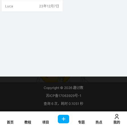
信协议与微控制器通信。 您将学习
Luca
23年12月7日
如何将传感器连接到Arduino板，安
装所需的库，并使用简单的草图在
串行监视器中显示传感器读数。 介
绍 BME680 环境传感器模块 BME6
80 是一款结合了气体、压力、湿度
和温度…
Copyright © 2026
趣讨教
苏ICP备17063929号-1
查询 6 次，耗时 0.1051 秒
首页
教程
项目
专题
热点
我的