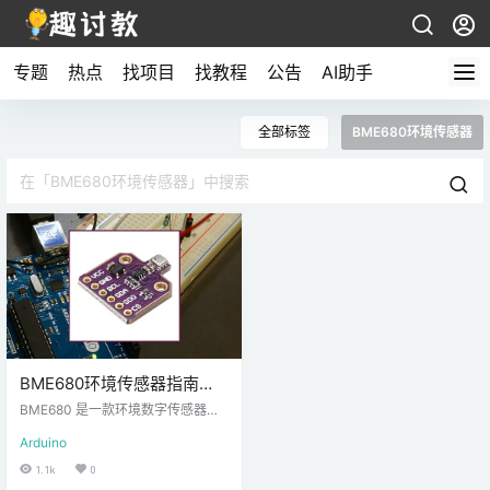
专题
热点
找项目
找教程
公告
AI助手
全部标签
BME680环境传感器
BME680环境传感器指南
（气体，温度，湿度，压
BME680 是一款环境数字传感器，
力）- Arduino教程
用于测量气体、压力、湿度和温
Arduino
度。在本文章中，您将学习如何将 B
ME680 传感器模块与 Arduino 板一
1.1k
0
起使用。传感器使用 I2C 或 SPI 通