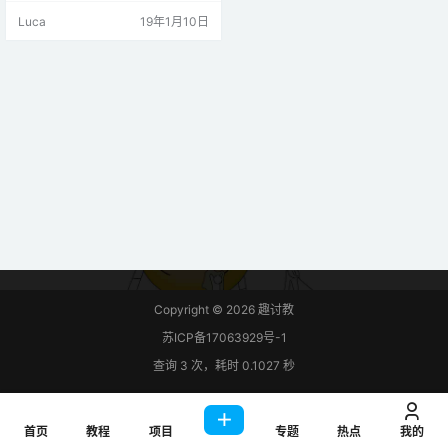
这些信号易于使用任何微控制器（M
Luca
19年1月10日
CU）读取。步骤一 材料准备硬件准
备：DHT11温湿度传感器*1Arduino
UNO*1面包板*110kΩ电阻*1杜邦线
若干USB数据线*1软件准备：Ardui
no IDEDHT11库步骤二 原理说明D…
Copyright © 2026
趣讨教
苏ICP备17063929号-1
查询 3 次，耗时 0.1027 秒
首页
教程
项目
专题
热点
我的