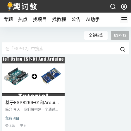
专题
热点
找项目
找教程
公告
AI助手
全部标签
ESP-12
基于ESP8266-01和Arduino
的物联网实例
简介 今天，我们将构建一个通过网
络进行控制的设备，用户可以通过w
免费项目
ifi远程控制他/她的设备。我们将通
过ESP8266-01 wifi模块以及Arduin
3.5k
0
o板（任何型号都能很好地完成工