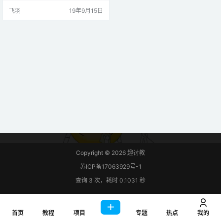
作）来制作这个设备。让我们开始
飞羽
19年9月15日
吧！ 步骤一 材料准备 硬件准备： ar
duino nano R3 espressif ESP8266
ESP-01 双通道继电器模块 led 面包
板 条线 1k电阻两个 2.2k电阻一个…
Copyright © 2026
趣讨教
苏ICP备17063929号-1
查询 3 次，耗时 0.1031 秒
首页
教程
项目
专题
热点
我的