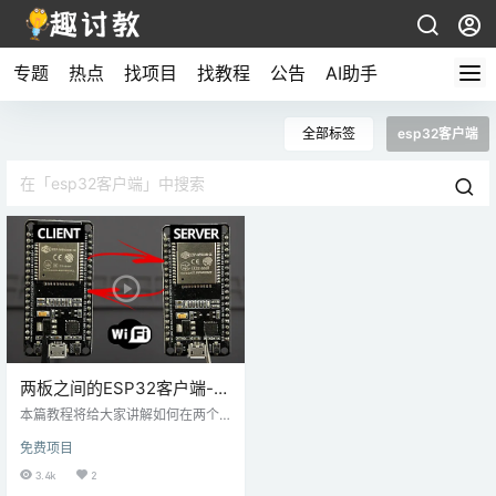
专题
热点
找项目
找教程
公告
AI助手
全部标签
esp32客户端
两板之间的ESP32客户端-服
务器Wi-Fi通信
本篇教程将给大家讲解如何在两个E
SP32板之间进行HTTP通信，以通
免费项目
过Wi-Fi在不连接互联网（路由器）
的情况下交换数据。简而言之，您
3.4k
2
将学习如何使用HTTP请求将数据从