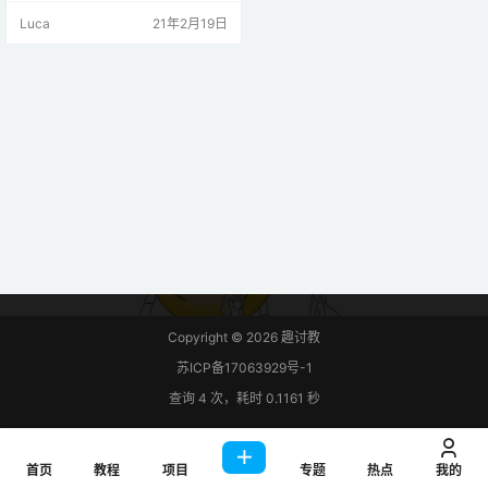
一个板发送到另一个板。ESP32开
Luca
21年2月19日
发板将使用Arduino IDE进行编程。
出于演示目的，我们将BME280传
感器的读数从一块板发送到另一块
板。接收器将在OLED显示屏上显示
读数。 项目概况 一个ESP32板将充
当服务器，另一个E…
Copyright © 2026
趣讨教
苏ICP备17063929号-1
查询 4 次，耗时 0.1161 秒
首页
教程
项目
专题
热点
我的