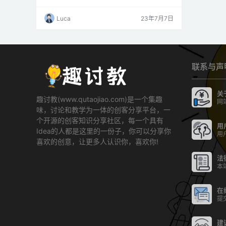
字体、绘制形状和显示位图图像。 使用 0.96 英
寸 OLED 显示屏 我们在本教程中使用的 OLED
Luca
23年7月7日
显示屏是 SSD1306 型号：单色 0.96 英寸显示
屏，128×64 像素，如下图所示。 OLED 显示屏
不需要背光，因此在黑…
联系与声
关
趣讨教(www.qutaojiao.com)是一个集趣
网
味，讨论和教学为一体的创客分享平台，一
个开源的创客知识分享社区，每一个具有
用
Idea的人都是这里的一份子，你可以分享你
用
喜欢的创意，让更多人认识你，喜欢你!
法
本
在
提
建