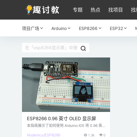
专题
热点
找项目
找
项目广场
Arduino
ESP8266
ESP32
ESP8266 0.96 英寸 OLED 显示屏
本指南展示了如何使用 Arduino IDE 将 0.96 英
寸 SSD1306 OLED 显示屏与 ESP8266 结合使
Nodemcu/ESP8266
1.3k
0
用。我们将向您展示如何编写文本、设置不同的