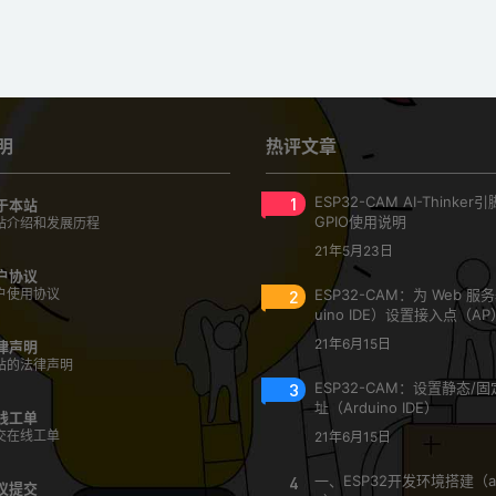
明
热评文章
1
ESP32-CAM AI-Thinke
于本站
GPIO使用说明
站介绍和发展历程
21年5月23日
户协议
户使用协议
2
ESP32-CAM：为 Web 服
uino IDE）设置接入点（AP
21年6月15日
律声明
站的法律声明
3
ESP32-CAM：设置静态/固定
址（Arduino IDE）
线工单
交在线工单
21年6月15日
4
一、ESP32开发环境搭建（ar
议提交