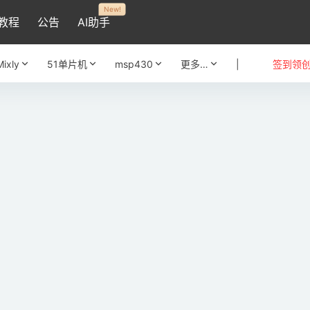
New!
教程
公告
AI助手
Mixly
51单片机
msp430
更多…
|
签到领