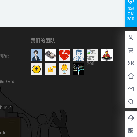
解锁
会员
权限
我们的团队
r引脚指南：
务器（Ard
）
 IP 地
duin