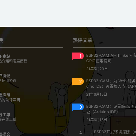
明
热评文章
1
ESP32-CAM AI-Thinke
于本站
GPIO使用说明
站介绍和发展历程
21年5月23日
户协议
户使用协议
2
ESP32-CAM：为 Web 服
uino IDE）设置接入点（AP
21年6月15日
律声明
站的法律声明
3
ESP32-CAM：设置静态/固定
址（Arduino IDE）
线工单
交在线工单
21年6月15日
4
一、ESP32开发环境搭建（ar
议提交