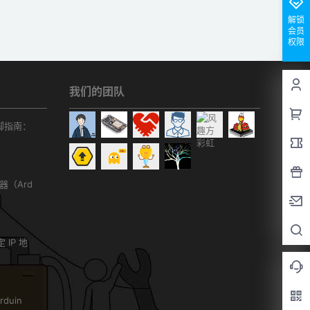
解锁
会员
权限
我们的团队
r引脚指南：
务器（Ard
）
 IP 地
duin