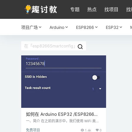
专题
热点
找项目
找
项目广场
Arduino
ESP8266
ESP32
如何在 Arduino ESP32 /ESP8266上
使用 SmartConfig
一、简介 在之前的演示中，我们使用 WiFi 类连
接到 WiFi 网络“WiFi.begin(ssid, password)”。
免费项目
1.4k
0
这里我们使用“硬编码”的 ssid 和密码。 当我们