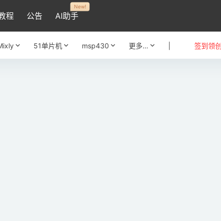
New!
教程
公告
AI助手
Mixly
51单片机
msp430
更多…
|
签到领