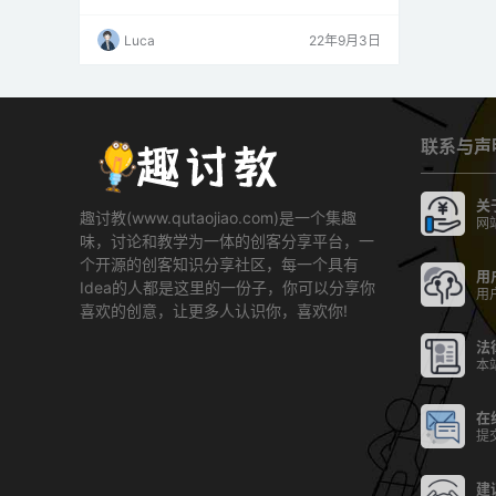
将ESP32带到另一个WiFi网络时真的很不方便，
我们必须根据新网络修改ssid和密码，重新编译
Luca
22年9月3日
和刷新代码。因此，TI 发明了一种称为“SmartC
onfig”的技术来克服这个问题。你可以在这里参
考： https ://…
联系与声
关
趣讨教(www.qutaojiao.com)是一个集趣
网
味，讨论和教学为一体的创客分享平台，一
个开源的创客知识分享社区，每一个具有
用
Idea的人都是这里的一份子，你可以分享你
用
喜欢的创意，让更多人认识你，喜欢你!
法
本
在
提
建