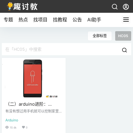
专题
热点
找项目
找教程
公告
AI助手
全部标签
HC05
（二）arduino进阶：
Arduino蓝牙模块的使用
有没有想过用手机就可以控制家里
的灯或者其它设备呢？那么，今天
Arduino
就来教一下大家如何使用蓝牙来控
制一个LED灯，这篇教程里，大家主
10.4k
0
要需要学会如何使用蓝牙模块的使