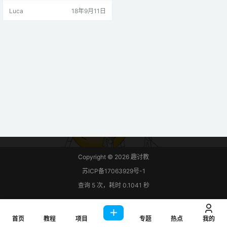
用。 在学习蓝牙模块通信之前，你
Luca
18年9月11日
需要学习一些预备知识： 1.软件模拟
串口通信-SoftwareSerial库使用 在
arduino主板上除了硬件串口外，还
可以通过调用软件库，将普通数字
引脚模拟为串口通信引脚。其功能
主要如下： 1）在多硬件串口有限…
Copyright © 2026
趣讨教
苏ICP备17063929号-1
查询 5 次，耗时 0.1041 秒
首页
教程
项目
专题
热点
我的