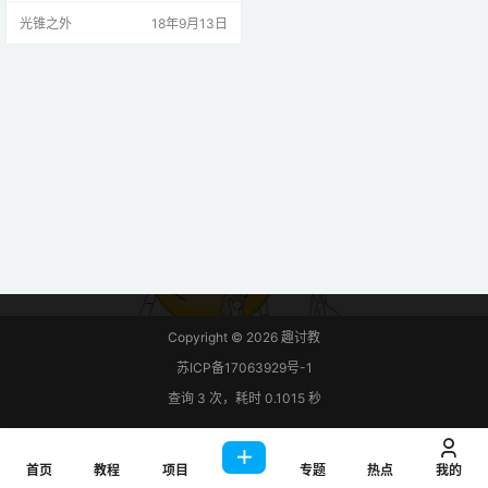
制作类似于空气盆景的电路的说
光锥之外
18年9月13日
明。 看看我下面的步骤，用Arduino
制作自己的盆景。
Copyright © 2026
趣讨教
苏ICP备17063929号-1
查询 3 次，耗时 0.1015 秒
首页
教程
项目
专题
热点
我的