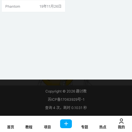
能，那就是millis()和micros()溢出后
Phantom
19年11月26日
50天左右70分钟，分别。从上次对
代码进行很小的改动就可以很容易
地避免这个潜在的问题。millis()贯
穿本帖子的用法与可以互换micros
()。简易修复让我们看…
Copyright © 2026
趣讨教
苏ICP备17063929号-1
查询 4 次，耗时 0.1031 秒
首页
教程
项目
专题
热点
我的