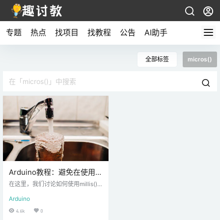
专题
热点
找项目
找教程
公告
AI助手
全部标签
micros()
Arduino教程：避免在使用
millis()和micros()时出现溢
在这里，我们讨论如何使用millis()
出问题
和micros()与他们的主要优势相比de
Arduino
lay()。 与C / C ++中的变量溢出不
是一个很好的类比，但是您知道了…
4.6k
0
我们提到的一点需要注意这些功