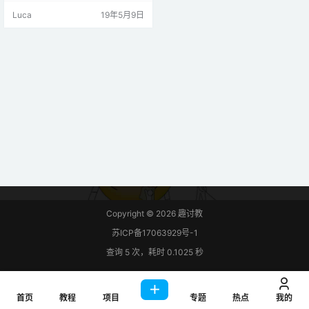
码按下的键。它提供了一个4位数字
Luca
19年5月9日
输出，可以对其进行处理以识别按
下的键。这为16个不同的键提供了1
6种可能的输出。 连接图MT8870 D
TMF解码器模块与MSP-EXP430G
2 TI Laun…
Copyright © 2026
趣讨教
苏ICP备17063929号-1
查询 5 次，耗时 0.1025 秒
首页
教程
项目
专题
热点
我的