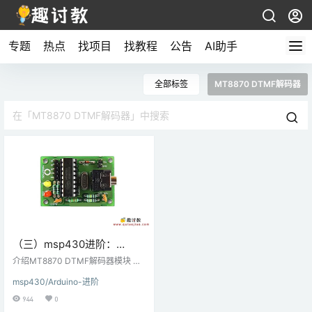
专题
热点
找项目
找教程
公告
AI助手
全部标签
MT8870 DTMF解码器
（三）msp430进阶：
MT8870 DTMF解码器与
介绍MT8870 DTMF解码器模块 DT
MSP-EXP430G2 TI
MF（双音多频）是一种使用两种纯
msp430/Arduino-进阶
音（纯正弦波）混合的电信信令技
Launchpad连接
术。它在手机中用于生成拨号音。M
944
0
T8870是DTMF解码器; 它有助于解