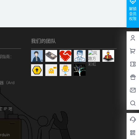
解锁
会员
权限
我们的团队
r引脚指南：
务器（Ard
）
 IP 地
duin