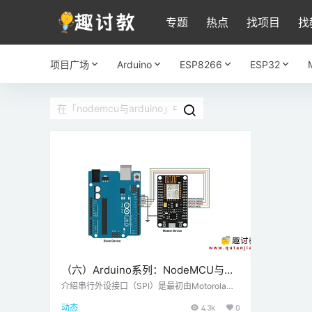
专题
热点
找项目
找
项目广场
Arduino
ESP8266
ESP32
（六）Arduino系列：NodeMCU与
Arduino进行SPI通信
介绍串行外设接口（SPI）是最初由Motorola公
司发起的总线接口连接协议。SPI接口使用四条
动态
4.3k
0
线进行通信。因此，它也被称为四线串行通信协