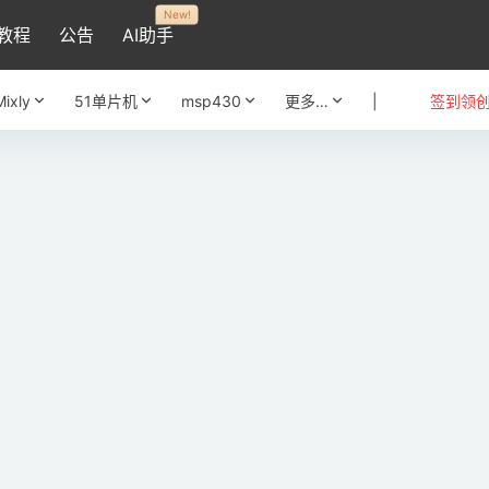
New!
教程
公告
AI助手
Mixly
51单片机
msp430
更多…
|
签到领