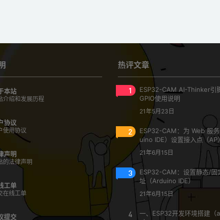
明
热评文章
1
ESP32-CAM AI-Thinke
于本站
GPIO使用说明
站介绍和发展历程
21年5月23日
户协议
户使用协议
2
ESP32-CAM：为 Web 服
uino IDE）设置接入点（AP
21年6月15日
律声明
站的法律声明
3
ESP32-CAM：设置静态/固定
址（Arduino IDE）
线工单
交在线工单
21年6月15日
4
一、ESP32开发环境搭建（ar
议提交