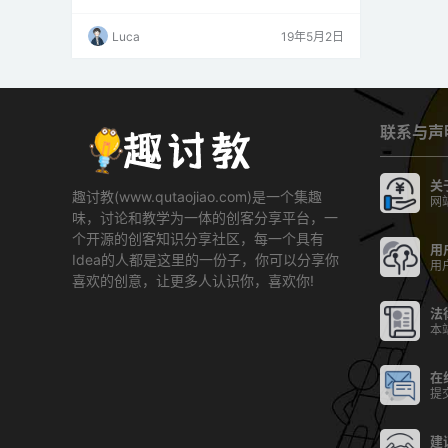
议。SPI是全双工主从通信协议。这意味着只有
一个主设备和一个从设备可以同时在接口总线上
Luca
19年5月2日
通信。SPI使能器件工作在SPI操作的两种基本模
式，即SPI主模式和SPI从模式。主设备负责启动
通信。主设备生成串行时钟以进行同步数据传
输。主设备可以通过逐个选择来处理总线上的…
联系与声
关
趣讨教(www.qutaojiao.com)是一个集趣
网
味，讨论和教学为一体的创客分享平台，一
个开源的创客知识分享社区，每一个具有
用
Idea的人都是这里的一份子，你可以分享你
用
喜欢的创意，让更多人认识你，喜欢你!
法
本
在
提
建