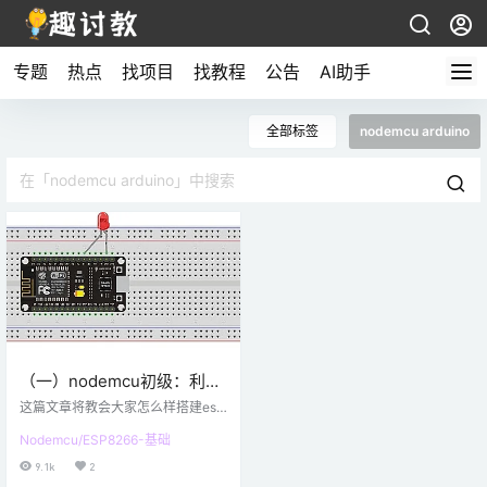
专题
热点
找项目
找教程
公告
AI助手
全部标签
nodemcu arduino
（一）nodemcu初级：利用
Arduino进行开发
这篇文章将教会大家怎么样搭建esp
8266开发环境，但是这里使用的是n
Nodemcu/ESP8266-基础
odemcu，nodemcu开发板使用的
就是esp8266模块，感谢那些将ard
9.1k
2
uino移植到esp8266的人，他们的