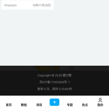
热情，让更多人能够轻易的使用这
Phantom
18年11月29日
款廉价且带有wifi的开发板。让我们
从安装Arduino的Esp8266支持开
始，看看如何让一个LED闪烁吧（让
灯嗨起来）。 步骤1：材料准备 硬
件 ·1×…
Copyright © 2026
趣讨教
苏ICP备17063929号-1
查询 3 次，耗时 0.1049 秒
首页
教程
项目
专题
热点
我的