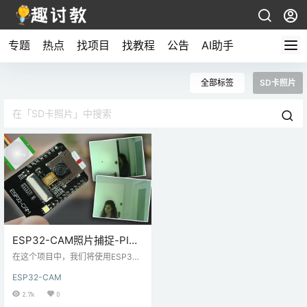
专题
热点
找项目
找教程
公告
AI助手
全部标签
SD卡照片
ESP32-CAM照片捕捉-PIR
运动检测传感器（保存到
在这个项目中，我们将使用ESP32-
microSD卡）
CAM制作具有照片捕捉功能的运动
ESP32-CAM
传感器检测器。当您的PIR传感器检
测到运动时，它将醒来并拍照，然
2.7k
0
后将其保存在microSD卡中。 该项