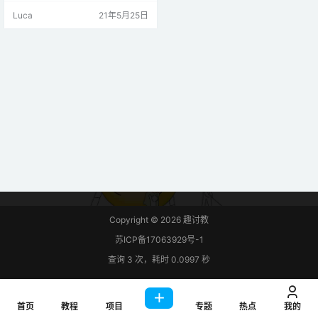
目与上一个项目非常相似，但是在
Luca
21年5月25日
许多请求之后，我们在电路中添加
了PIR运动传感器。因此，当检测到
运动时，将拍摄一张照片并将其保
存在microSD卡上。 其它ESP32-C
AM项目和教程： 所需零件 对于此
项目，您将需要以下部分： 带…
Copyright © 2026
趣讨教
苏ICP备17063929号-1
查询 3 次，耗时 0.0997 秒
首页
教程
项目
专题
热点
我的