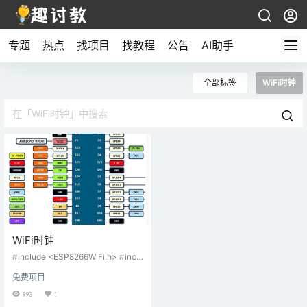
专题
热点
找项目
找教程
公告
AI助手
全部标签
WiFi时钟
WiFi时钟
#include <ESP8266WiFi.h> #inclu
de <TimeLib.h> #include <NtpCli
免费项目
entLib.h> #include <U8g2lib.h> #i
nclude <Wire.h> #include <Simpl
993
1
eTimer.h> int8_t timeZone = 8; co