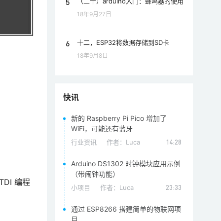
5
（二十）arduino入门：蜂鸣器的使用
18年9月27日
6
十二，ESP32将数据存储到SD卡
18年9月8日
快讯
新的 Raspberry Pi Pico 增加了
WiFi，可能还有蓝牙
行业资讯
作者：
Luca
14:28
Arduino DS1302 时钟模块应用示例
（带闹钟功能）
DI 编程
小项目
作者：
Luca
23:33
通过 ESP8266 搭建简单的物联网项
目