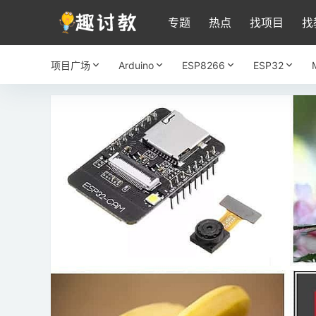
专题
热点
找项目
找
项目广场
Arduino
ESP8266
ESP32