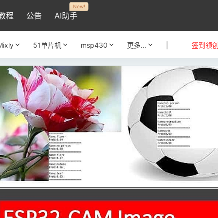
New!
教程
公告
AI助手
Mixly
51单片机
msp430
更多…
|
签到领