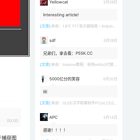
Yellowcat
5月28日
Interesting article!
[文章]
来自：
1.8寸 TFT显示器指南 – Arduino教程
sdf
5月28日
兄弟们，拿去看：P55K.CC
[文章]
来自：
Arduino教程：使用millis()代替delay()
5000亿分的笑容
5月20日
🆗
[文章]
来自：
OLED汉字取模软件PCtoLCD2002 LCD1602
APC
5月14日
00:00
感谢！！！！
用于捕获图