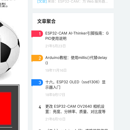
[文章]
来自：
ESP32-CAM：为 Web 服务器（Arduino IDE）设置接入点（AP）
模型。
文章聚合
1
ESP32-CAM AI-Thinker引脚指南：G
PIO使用说明
21年5月23日
2
Arduino教程：使用millis()代替delay
()
19年11月16日
3
十六，ESP32 OLED（ssd1306）显
示器入门
18年9月17日
4
更改 ESP32-CAM OV2640 相机设
置：亮度、分辨率、质量、对比度等
21年6月10日