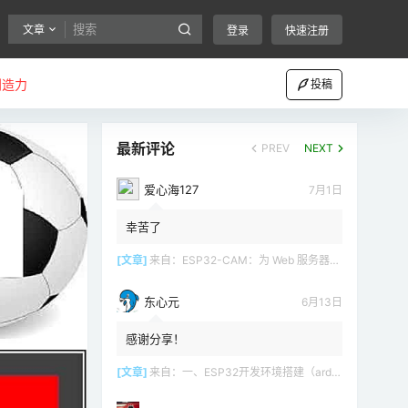
文章
登录
快速注册
创造力
投稿
最新评论
PREV
NEXT
爱心海127
7月1日
幸苦了
[文章]
来自：
ESP32-CAM：为 Web 服务器（Arduino IDE）设置接入点（AP）
东心元
6月13日
感谢分享！
[文章]
来自：
一、ESP32开发环境搭建（arduino）