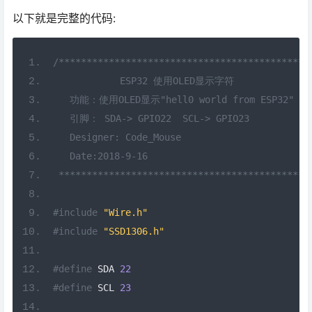
以下就是完整的代码:
/*********************************************
            ESP32 使用OLED显示字符
   功能：使用OLED显示"hell0 world from ESP32"
   引脚： SDA-> GPIO22  SCL-> GPIO23
   Designer: Code_Mouse
   Date:2018-9-16
 *********************************************
#include
"Wire.h"
#include
"SSD1306.h"
#define
 SDA 
22
#define
 SCL 
23