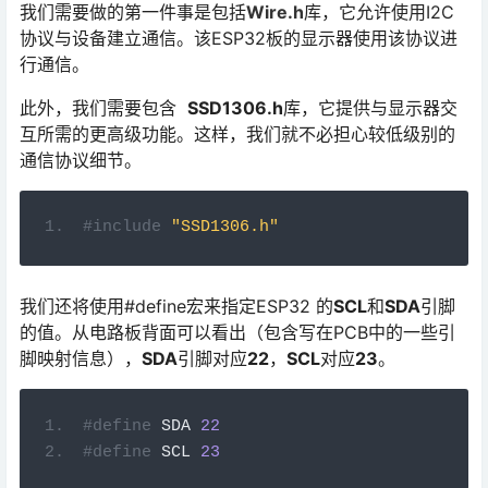
我们需要做的第一件事是包括
Wire.h
库，它允许使用I2C
协议与设备建立通信。该ESP32板的显示器使用该协议进
行通信。
此外，我们需要包含
SSD1306.h
库，它提供与显示器交
互所需的更高级功能。这样，我们就不必担心较低级别的
通信协议细节。
#include
"SSD1306.h"
我们还将使用
#define
宏来指定ESP32 的
SCL
和
SDA
引脚
的值。从电路板背面可以看出（包含写在PCB中的一些引
脚映射信息），
SDA
引脚对应
22
，
SCL
对应
23
。
#define
 SDA 
22
#define
 SCL 
23