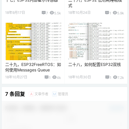
式
18年9月17日
18年10月24日
7
5.5k
1
5.9k
二十九，ESP32FreeRTOS：如
二十八，如何配置ESP32双核
何使用Messages Queue
18年10月27日
18年10月30日
1
4k
1
7.2k
7 条回复
文章作者
管理员
A
M
欢迎您，新朋友，感谢参与互动！
确认修改