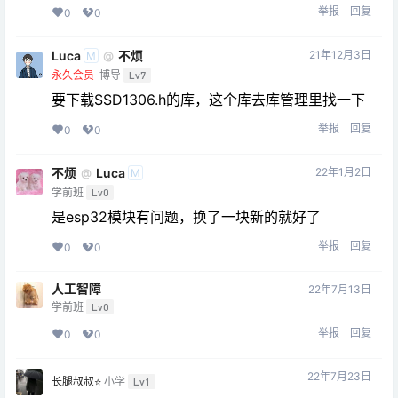
举报
回复
0
0
Luca
不烦
21年12月3日
@
M
永久会员
博导
Lv7
要下载SSD1306.h的库，这个库去库管理里找一下
举报
回复
0
0
不烦
Luca
22年1月2日
@
M
学前班
Lv0
是esp32模块有问题，换了一块新的就好了
举报
回复
0
0
人工智障
22年7月13日
学前班
Lv0
举报
回复
0
0
22年7月23日
长腿叔叔⭐️
小学
Lv1