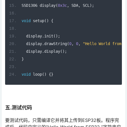
SSD1306 display
(
0x3c
,
 SDA
,
 SCL
);
void
 setup
()
{
  display
.
init
();
  display
.
drawString
(
0
,
0
,
"Hello World from E
  display
.
display
();
}
void
 loop
()
{}
五.测试代码
要测试代码，只需编译它并将其上传到ESP32板。程序完