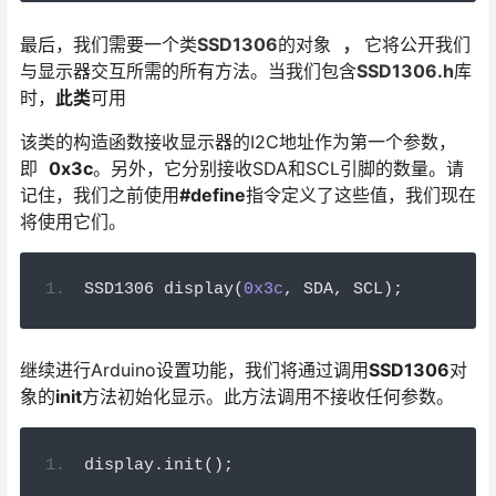
最后，我们需要一个类
SSD1306
的对象
，
它将公开我们
与显示器交互所需的所有方法。当我们包含
SSD1306.h
库
时，
此类
可用
该类的构造函数接收显示器的I2C地址作为第一个参数，
即
0x3c
。另外，它分别接收SDA和SCL引脚的数量。请
记住，我们之前使用
#define
指令定义了这些值，我们现在
将使用它们。
SSD1306 
display
(
0x3c
,
 SDA
,
 SCL
)
;
继续进行Arduino设置功能，我们将通过调用
SSD1306
对
象的
init
方法初始化显示。此方法调用不接收任何参数。
display
.
init
();