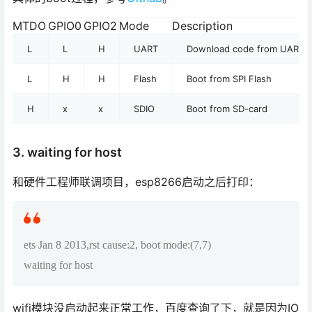
MTDO
GPIO0
GPIO2
Mode
Description
L
L
H
UART
Download code from UART
L
H
H
Flash
Boot from SPI Flash
H
x
x
SDIO
Boot from SD-card
3. waiting for host
和硬件工程师联调项目，esp8266启动之后打印：
ets Jan 8 2013,rst cause:2, boot mode:(7,7)
waiting for host
wifi模块没启动起来正常工作，百度查询了下，就是因为IO