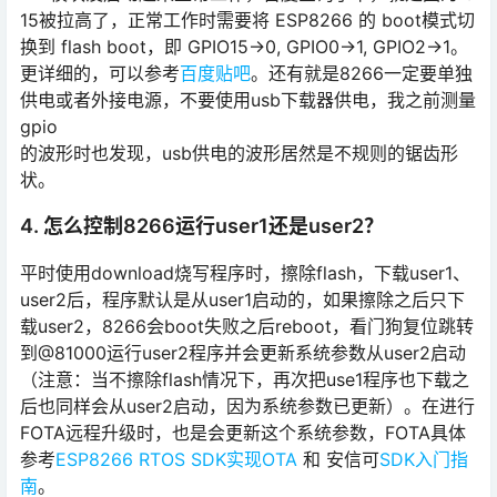
15被拉高了，正常工作时需要将 ESP8266 的 boot模式切
换到 flash boot，即 GPIO15→0, GPIO0→1, GPIO2→1。
更详细的，可以参考
百度贴吧
。还有就是8266一定要单独
供电或者外接电源，不要使用usb下载器供电，我之前测量
gpio
的波形时也发现，usb供电的波形居然是不规则的锯齿形
状。
4. 怎么控制8266运行user1还是user2？
平时使用download烧写程序时，擦除flash，下载user1、
user2后，程序默认是从user1启动的，如果擦除之后只下
载user2，8266会boot失败之后reboot，看门狗复位跳转
到@81000运行user2程序并会更新系统参数从user2启动
（注意：当不擦除flash情况下，再次把use1程序也下载之
后也同样会从user2启动，因为系统参数已更新）。在进行
FOTA远程升级时，也是会更新这个系统参数，FOTA具体
参考
ESP8266 RTOS SDK实现OTA
和 安信可
SDK入门指
南
。