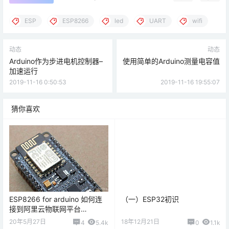
ESP
ESP8266
led
UART
wifi
动态
动态
Arduino作为步进电机控制器–
使用简单的Arduino测量电容值
加速运行
2019-11-16 0:50:53
2019-11-16 19:55:07
猜你喜欢
ESP8266 for arduino 如何连
（一）ESP32初识
接到阿里云物联网平台
（AliYun）
20年5月27日
18年12月21日
4
5.4k
0
1.1k