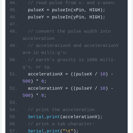
// read pulse from x- and y-axes:
  pulseX 
=
 pulseIn
(
xPin
,
 HIGH
);
  pulseY 
=
 pulseIn
(
yPin
,
 HIGH
);
// convert the pulse width into 
acceleration
// accelerationX and accelerationY 
are in milli-g's:
// earth's gravity is 1000 milli-
g's, or 1g.
  accelerationX 
=
((
pulseX 
/
10
)
-
500
)
*
8
;
  accelerationY 
=
((
pulseY 
/
10
)
-
500
)
*
8
;
// print the acceleration
Serial
.
print
(
accelerationX
);
// print a tab character:
Serial
.
print
(
"\t"
);