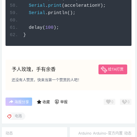
Serial
.
print
(
accelerationY
);
Serial
.
println
();
  delay
(
100
);
}
予人玫瑰，手有余香
给TA打赏
还没有人赞赏，快来当第一个赞赏的人吧！
0
0
海报分享
收藏
举报
电路
动态
Arduino
Arduino-官方内置
动态