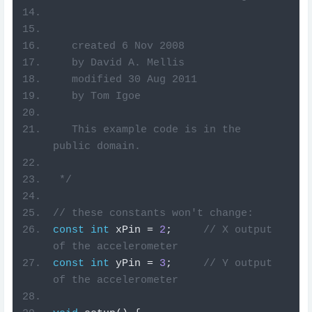
   created 6 Nov 2008
   by David A. Mellis
   modified 30 Aug 2011
   by Tom Igoe
   This example code is in the 
public domain.
 */
// these constants won't change:
const
int
 xPin 
=
2
;
// X output 
of the accelerometer
const
int
 yPin 
=
3
;
// Y output 
of the accelerometer