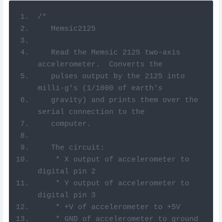
/*
   Memsic2125
   Read the Memsic 2125 two-axis 
accelerometer.  Converts the
   pulses output by the 2125 into 
milli-g's (1/1000 of earth's
   gravity) and prints them over the 
serial connection to the
   computer.
   The circuit:
    * X output of accelerometer to 
digital pin 2
    * Y output of accelerometer to 
digital pin 3
    * +V of accelerometer to +5V
    * GND of accelerometer to ground