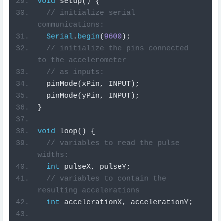
void
setup
()
{
// initialize serial 
communications:
Serial
.
begin
(
9600
);
// initialize the pins connected 
to the accelerometer
// as inputs:
  pinMode
(
xPin
,
 INPUT
);
  pinMode
(
yPin
,
 INPUT
);
}
void
loop
()
{
// variables to read the pulse 
widths:
int
 pulseX
,
 pulseY
;
// variables to contain the 
resulting accelerations
int
 accelerationX
,
 accelerationY
;