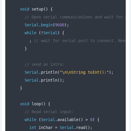
void
 setup
()
{
// Open serial communications and wait for po
Serial
.
begin
(
9600
);
while
(!
Serial
)
{
;
// wait for serial port to connect. Neede
}
// send an intro:
Serial
.
println
(
"\n\nString toInt():"
);
Serial
.
println
();
}
void
 loop
()
{
// Read serial input:
while
(
Serial
.
available
()
>
0
)
{
int
 inChar 
=
Serial
.
read
();