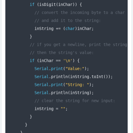
if
(
isDigit
(
inChar
))
{
// convert the incoming byte to a char
// and add it to the string:
      inString 
+=
(
char
)
inChar
;
}
// if you get a newline, print the string,
// then the string's value:
if
(
inChar 
==
'\n'
)
{
Serial
.
print
(
"Value:"
);
Serial
.
println
(
inString
.
toInt
());
Serial
.
print
(
"String: "
);
Serial
.
println
(
inString
);
// clear the string for new input:
      inString 
=
""
;
}
}
}