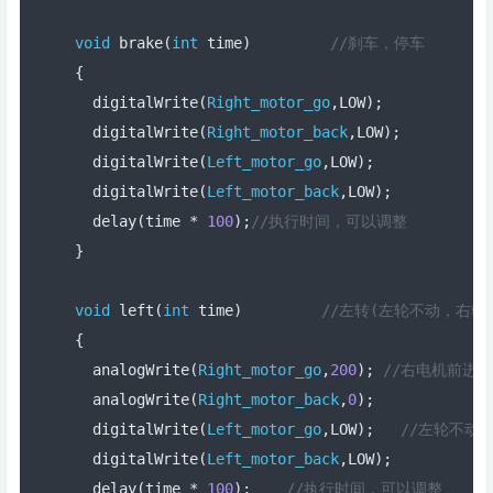
void
 brake
(
int
 time
)
//刹车，停车
{
  digitalWrite
(
Right_motor_go
,
LOW
);
  digitalWrite
(
Right_motor_back
,
LOW
);
  digitalWrite
(
Left_motor_go
,
LOW
);
  digitalWrite
(
Left_motor_back
,
LOW
);
  delay
(
time 
*
100
);
//执行时间，可以调整  
}
void
 left
(
int
 time
)
//左转(左轮不动，右轮
{
  analogWrite
(
Right_motor_go
,
200
);
//右电机前进，P
  analogWrite
(
Right_motor_back
,
0
);
  digitalWrite
(
Left_motor_go
,
LOW
);
//左轮不动
  digitalWrite
(
Left_motor_back
,
LOW
);
  delay
(
time 
*
100
);
//执行时间，可以调整  