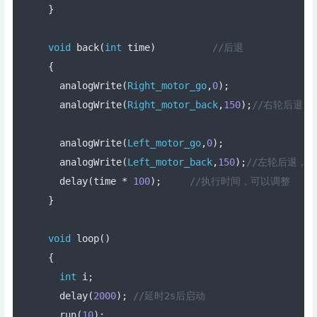
}
void
 back
(
int
 time
)
//后退
{
  analogWrite
(
Right_motor_go
,
0
);
  analogWrite
(
Right_motor_back
,
150
);
//右轮后退，P
  analogWrite
(
Left_motor_go
,
0
);
  analogWrite
(
Left_motor_back
,
150
);
//左轮后退，PW
  delay
(
time 
*
100
);
//执行时间，可以调整  
}
void
 loop
()
{
int
 i
;
  delay
(
2000
);
//延时2s后启动
  run
(
10
);