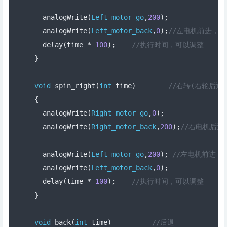
  analogWrite
(
Left_motor_go
,
200
);
  analogWrite
(
Left_motor_back
,
0
);
//左电机前进，PW
  delay
(
time 
*
100
);
//执行时间，可以调整  
}
void
 spin_right
(
int
 time
)
//右转(右轮后退
{
  analogWrite
(
Right_motor_go
,
0
);
  analogWrite
(
Right_motor_back
,
200
);
//右电机后退，
  analogWrite
(
Left_motor_go
,
200
);
//左电机前进，P
  analogWrite
(
Left_motor_back
,
0
);
  delay
(
time 
*
100
);
//执行时间，可以调整  
}
void
 back
(
int
 time
)
//后退