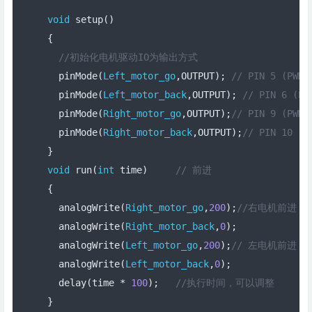
void
 setup
()
{
//初始化电机驱动IO为输出方式
  pinMode
(
Left_motor_go
,
OUTPUT
);
// PIN 5 (PWM)
  pinMode
(
Left_motor_back
,
OUTPUT
);
// PIN 6 (PW
  pinMode
(
Right_motor_go
,
OUTPUT
);
// PIN 9 (PWM)
  pinMode
(
Right_motor_back
,
OUTPUT
);
// PIN 10 (P
}
void
 run
(
int
 time
)
// 前进
{
  analogWrite
(
Right_motor_go
,
200
);
//右电机前进，P
  analogWrite
(
Right_motor_back
,
0
);
  analogWrite
(
Left_motor_go
,
200
);
// 左电机前进，
  analogWrite
(
Left_motor_back
,
0
);
  delay
(
time 
*
100
);
//执行时间，可以调整  
}