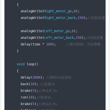
{
  analogWrite
(
Right_motor_go
,
0
);
  analogWrite
(
Right_motor_back
,
150
);
//右轮后退，P
  analogWrite
(
Left_motor_go
,
0
);
  analogWrite
(
Left_motor_back
,
150
);
//左轮后退，PW
  delay
(
time 
*
100
);
//执行时间，可以调整  
}
void
 loop
()
{
  delay
(
2000
);
//延时2s后启动
  back
(
10
);
//后退1s
  brake
(
5
);
//停止0.5s
  run
(
10
);
//前进1s
  brake
(
5
);
//停止0.5s