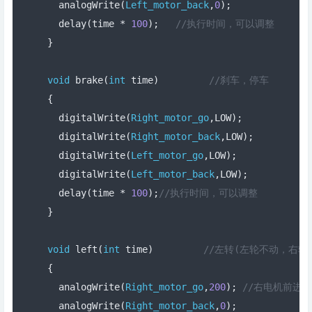
  analogWrite
(
Left_motor_back
,
0
);
  delay
(
time 
*
100
);
//执行时间，可以调整  
}
void
 brake
(
int
 time
)
//刹车，停车
{
  digitalWrite
(
Right_motor_go
,
LOW
);
  digitalWrite
(
Right_motor_back
,
LOW
);
  digitalWrite
(
Left_motor_go
,
LOW
);
  digitalWrite
(
Left_motor_back
,
LOW
);
  delay
(
time 
*
100
);
//执行时间，可以调整  
}
void
 left
(
int
 time
)
//左转(左轮不动，右轮
{
  analogWrite
(
Right_motor_go
,
200
);
//右电机前进，P
  analogWrite
(
Right_motor_back
,
0
);