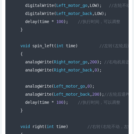
  digitalWrite
(
Left_motor_go
,
LOW
);
//左轮不动
  digitalWrite
(
Left_motor_back
,
LOW
);
  delay
(
time 
*
100
);
//执行时间，可以调整  
}
void
 spin_left
(
int
 time
)
//左转(左轮后退
{
  analogWrite
(
Right_motor_go
,
200
);
//右电机前进，P
  analogWrite
(
Right_motor_back
,
0
);
  analogWrite
(
Left_motor_go
,
0
);
  analogWrite
(
Left_motor_back
,
200
);
//左轮后退PWM
  delay
(
time 
*
100
);
//执行时间，可以调整  
}
void
 right
(
int
 time
)
//右转(右轮不动，左轮