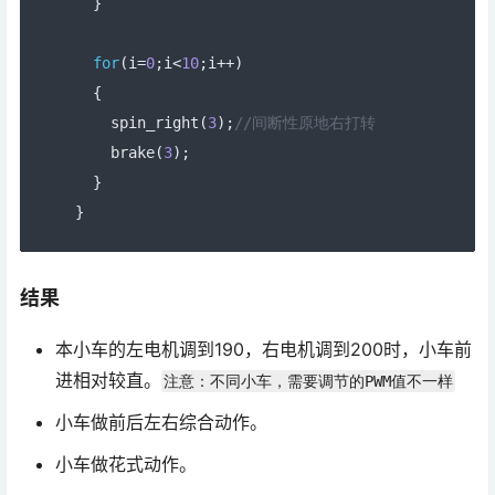
}
for
(
i
=
0
;
i
<
10
;
i
++)
{
    spin_right
(
3
);
//间断性原地右打转
    brake
(
3
);
}
}
结果
本小车的左电机调到190，右电机调到200时，小车前
进相对较直。
注意：不同小车，需要调节的PWM值不一样
小车做前后左右综合动作。
小车做花式动作。