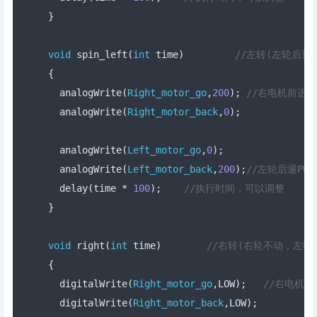
}
void
 spin_left
(
int
 time
)
//左转(左轮后退
{
  analogWrite
(
Right_motor_go
,
200
);
//右电机前进，P
  analogWrite
(
Right_motor_back
,
0
);
  analogWrite
(
Left_motor_go
,
0
);
  analogWrite
(
Left_motor_back
,
200
);
//左轮后退PWM
  delay
(
time 
*
100
);
//执行时间，可以调整  
}
void
 right
(
int
 time
)
//右转(右轮不动，左轮
{
  digitalWrite
(
Right_motor_go
,
LOW
);
//右电机不
  digitalWrite
(
Right_motor_back
,
LOW
);