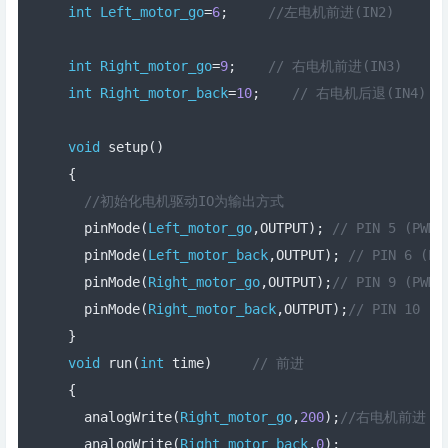
int
Left_motor_go
=
6
;
//左电机前进(IN2)
int
Right_motor_go
=
9
;
// 右电机前进(IN3)
int
Right_motor_back
=
10
;
// 右电机后退(IN4)
void
 setup
()
{
//初始化电机驱动IO为输出方式
  pinMode
(
Left_motor_go
,
OUTPUT
);
// PIN 5 (PWM)
  pinMode
(
Left_motor_back
,
OUTPUT
);
// PIN 6 (PW
  pinMode
(
Right_motor_go
,
OUTPUT
);
// PIN 9 (PWM)
  pinMode
(
Right_motor_back
,
OUTPUT
);
// PIN 10 (P
}
void
 run
(
int
 time
)
// 前进
{
  analogWrite
(
Right_motor_go
,
200
);
//右电机前进，P
  analogWrite
(
Right_motor_back
,
0
);