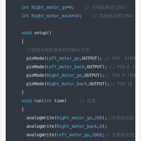
int
Right_motor_go
=
9
;
// 右电机前进(IN3)
int
Right_motor_back
=
10
;
// 右电机后退(IN4)
void
 setup
()
{
//初始化电机驱动IO为输出方式
  pinMode
(
Left_motor_go
,
OUTPUT
);
// PIN  5(PWM)
  pinMode
(
Left_motor_back
,
OUTPUT
);
// PIN 6 (PW
  pinMode
(
Right_motor_go
,
OUTPUT
);
// PIN 9 (PWM)
  pinMode
(
Right_motor_back
,
OUTPUT
);
// PIN 10 (P
}
void
 run
(
int
 time
)
// 前进
{
  analogWrite
(
Right_motor_go
,
200
);
//右电机前进，P
  analogWrite
(
Right_motor_back
,
0
);
  analogWrite
(
Left_motor_go
,
200
);
// 左电机前进，