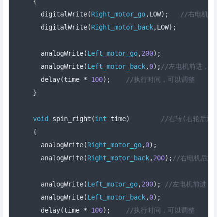
{
  digitalWrite
(
Right_motor_go
,
LOW
);
//右电机不
  digitalWrite
(
Right_motor_back
,
LOW
);
  analogWrite
(
Left_motor_go
,
200
);
  analogWrite
(
Left_motor_back
,
0
);
//左电机前进，PW
  delay
(
time 
*
100
);
//执行时间，可以调整  
}
void
 spin_right
(
int
 time
)
//右转(右轮后退
{
  analogWrite
(
Right_motor_go
,
0
);
  analogWrite
(
Right_motor_back
,
200
);
//右电机后退，
  analogWrite
(
Left_motor_go
,
200
);
//左电机前进，P
  analogWrite
(
Left_motor_back
,
0
);
  delay
(
time 
*
100
);
//执行时间，可以调整  