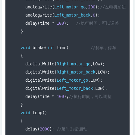
  analogWrite
(
Left_motor_go
,
200
);
//左电机前进，P
  analogWrite
(
Left_motor_back
,
0
);
  delay
(
time 
*
100
);
//执行时间，可以调整  
}
void
 brake
(
int
 time
)
//刹车，停车
{
  digitalWrite
(
Right_motor_go
,
LOW
);
  digitalWrite
(
Right_motor_back
,
LOW
);
  digitalWrite
(
Left_motor_go
,
LOW
);
  digitalWrite
(
Left_motor_back
,
LOW
);
  delay
(
time 
*
100
);
//执行时间，可以调整  
}
void
 loop
()
{
  delay
(
2000
);
//延时2s后启动