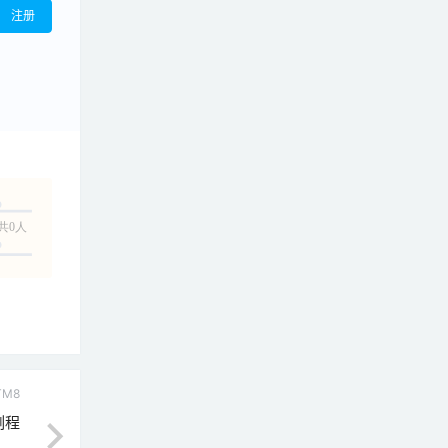
注册
共0人
TM8
例程