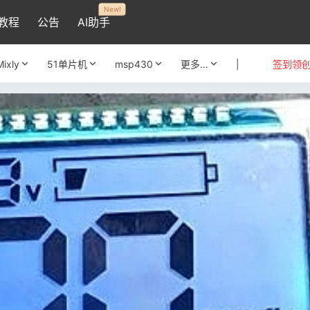
New!
教程
公告
AI助手
Mixly
51单片机
msp430
更多…
|
签到领