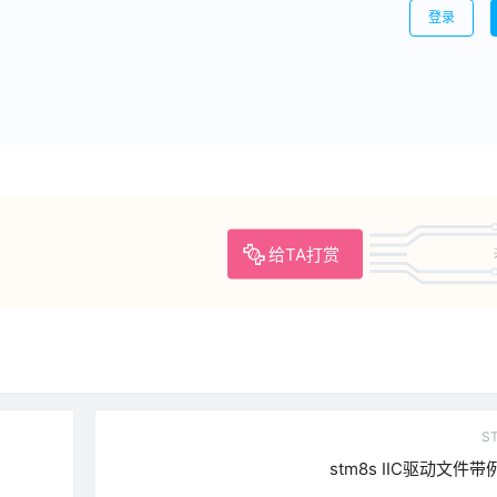
登录
给TA打赏
S
stm8s IIC驱动文件带