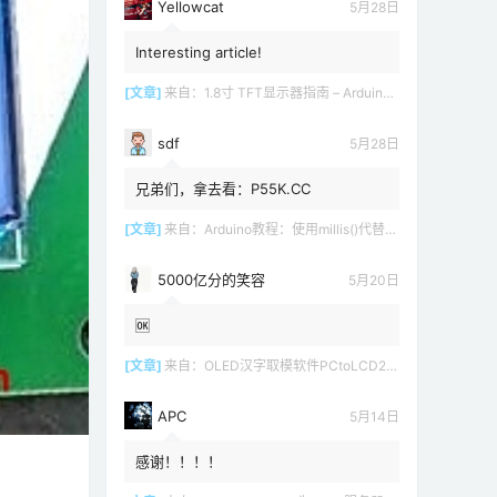
Yellowcat
5月28日
Interesting article!
[文章]
来自：
1.8寸 TFT显示器指南 – Arduino教程
sdf
5月28日
兄弟们，拿去看：P55K.CC
[文章]
来自：
Arduino教程：使用millis()代替delay()
5000亿分的笑容
5月20日
🆗
[文章]
来自：
OLED汉字取模软件PCtoLCD2002 LCD1602
APC
5月14日
感谢！！！！