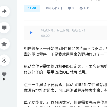
0
1.8k
STM8
19年2月19日
释放双眼，带上耳机，听听看~！
00:00
相信很多人一开始遇到HT1621芯片而不会驱
辈的驱动程序，于是我就用原来的驱动修改了一
驱动文件只需要修改相关IO口定义，不要忘记初始
修改好了的，要用改改IO口就可以用。
0
点亮一个屏请不要着急，驱动ht1621b文件里
你没有地址对照表，可以用测试程序摸索出来，
单个功能显示可以分函数写，但是需要先写高位