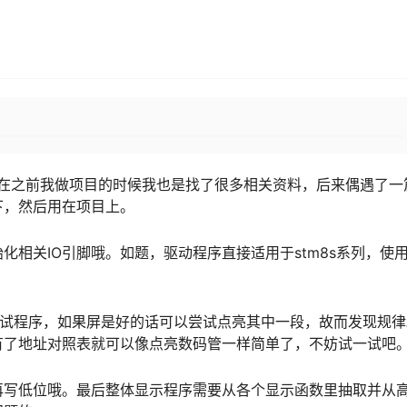
动，在之前我做项目的时候我也是找了很多相关资料，后来偶遇了一
下，然后用在项目上。
化相关IO引脚哦。如题，驱动程序直接适用于stm8s系列，使
有测试程序，如果屏是好的话可以尝试点亮其中一段，故而发现规
有了地址对照表就可以像点亮数码管一样简单了，不妨试一试吧
再写低位哦。最后整体显示程序需要从各个显示函数里抽取并从