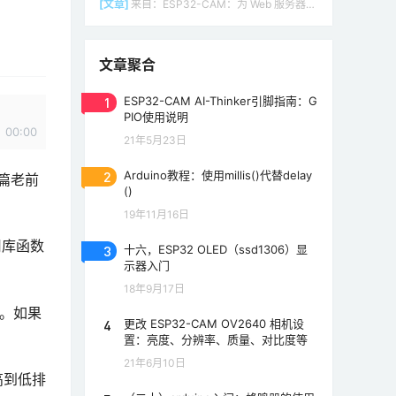
[文章]
来自：
ESP32-CAM：为 Web 服务器（Arduino IDE）设置接入点（AP）
文章聚合
1
ESP32-CAM AI-Thinker引脚指南：G
PIO使用说明
00:00
21年5月23日
2
Arduino教程：使用millis()代替delay
篇老前
()
19年11月16日
用库函数
3
十六，ESP32 OLED（ssd1306）显
示器入门
18年9月17日
律。如果
4
更改 ESP32-CAM OV2640 相机设
。
置：亮度、分辨率、质量、对比度等
21年6月10日
高到低排