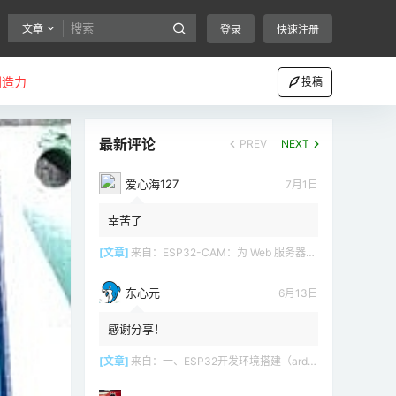
文章
登录
快速注册
创造力
投稿
最新评论
PREV
NEXT
爱心海127
7月1日
幸苦了
[文章]
来自：
ESP32-CAM：为 Web 服务器（Arduino IDE）设置接入点（AP）
东心元
6月13日
感谢分享！
[文章]
来自：
一、ESP32开发环境搭建（arduino）