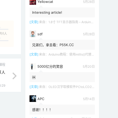
Yellowcat
5月28日
Interesting article!
[文章]
来自：
1.8寸 TFT显示器指南 – Arduino教程
共0人
sdf
5月28日
兄弟们，拿去看：P55K.CC
[文章]
来自：
Arduino教程：使用millis()代替delay()
课程
5000亿分的笑容
5月20日
草人
🆗
6:29
[文章]
来自：
OLED汉字取模软件PCtoLCD2002 LCD1602
APC
5月14日
感谢！！！！