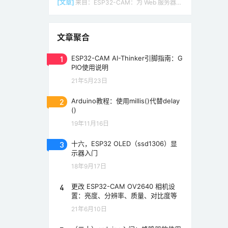
[文章]
来自：
ESP32-CAM：为 Web 服务器（Arduino IDE）设置接入点（AP）
文章聚合
1
ESP32-CAM AI-Thinker引脚指南：G
PIO使用说明
21年5月23日
2
Arduino教程：使用millis()代替delay
()
19年11月16日
3
十六，ESP32 OLED（ssd1306）显
示器入门
18年9月17日
4
更改 ESP32-CAM OV2640 相机设
置：亮度、分辨率、质量、对比度等
21年6月10日