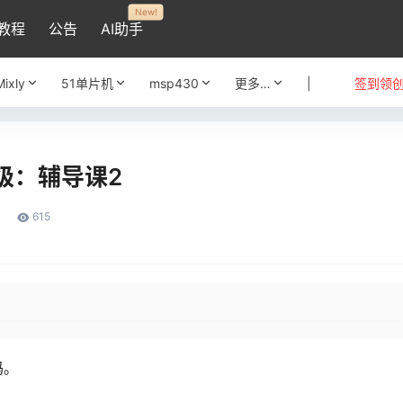
New!
教程
公告
AI助手
Mixly
51单片机
msp430
更多…
|
签到领
级：辅导课2
615
码。