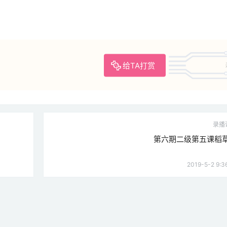
给TA打赏
录播
第六期二级第五课稻
2019-5-2 9:3