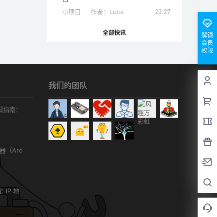
小项目
作者：
Luca
23:27
全部快讯
解锁
会员
权限
我们的团队
r引脚指南：
务器（Ard
）
 IP 地