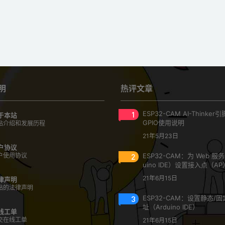
明
热评文章
1
ESP32-CAM AI-Thinke
于本站
GPIO使用说明
站介绍和发展历程
21年5月23日
户协议
户使用协议
2
ESP32-CAM：为 Web 服
uino IDE）设置接入点（AP
21年6月15日
律声明
站的法律声明
3
ESP32-CAM：设置静态/固定
址（Arduino IDE）
线工单
交在线工单
21年6月15日