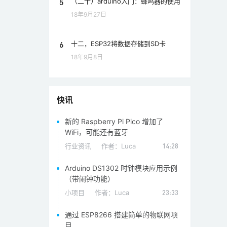
5
（二十）arduino入门：蜂鸣器的使用
18年9月27日
6
十二，ESP32将数据存储到SD卡
18年9月8日
快讯
新的 Raspberry Pi Pico 增加了
WiFi，可能还有蓝牙
行业资讯
作者：
Luca
14:28
Arduino DS1302 时钟模块应用示例
（带闹钟功能）
小项目
作者：
Luca
23:33
通过 ESP8266 搭建简单的物联网项
目