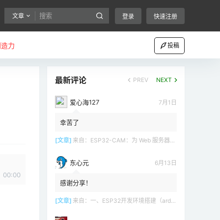
文章
登录
快速注册
创造力
投稿
最新评论
PREV
NEXT
爱心海127
7月1日
幸苦了
[文章]
来自：
ESP32-CAM：为 Web 服务器（Arduino IDE）设置接入点（AP）
东心元
6月13日
00:00
感谢分享！
[文章]
来自：
一、ESP32开发环境搭建（arduino）