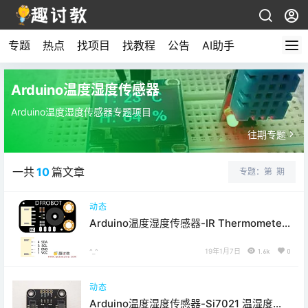
专题
热点
找项目
找教程
公告
AI助手
Arduino温度湿度传感器
Arduino温度湿度传感器专题项目
往期专题
一共
10
篇文章
专题：第
期
动态
Arduino温度湿度传感器-IR Thermometer
Sensor-MLX90614 红外温度传感器
^_^
19年1月7日
1.6k
0
动态
Arduino温度湿度传感器-Si7021 温湿度传