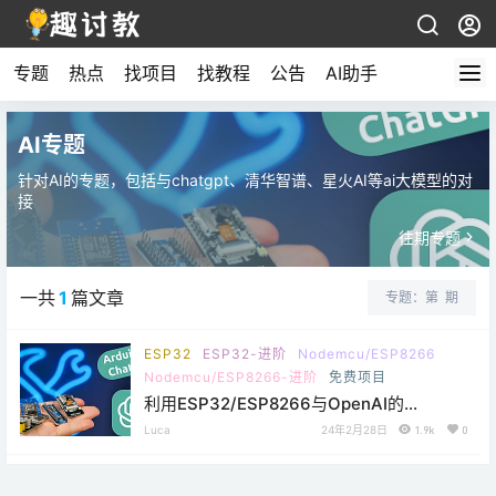
专题
热点
找项目
找教程
公告
AI助手
AI专题
针对AI的专题，包括与chatgpt、清华智谱、星火AI等ai大模型的对
接
往期专题
一共
1
篇文章
专题：第
期
ESP32
ESP32-进阶
Nodemcu/ESP8266
Nodemcu/ESP8266-进阶
免费项目
利用ESP32/ESP8266与OpenAI的
ChatGPT实现对话的原理与步骤详解
Luca
24年2月28日
1.9k
0