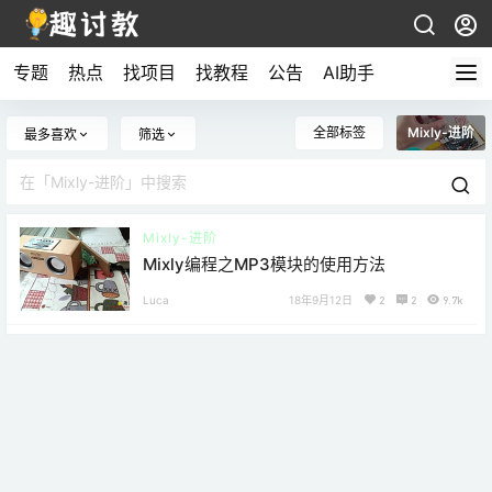
专题
热点
找项目
找教程
公告
AI助手
全部标签
Mixly-进阶
最多喜欢
筛选
Mixly-进阶
Mixly编程之MP3模块的使用方法
Luca
18年9月12日
2
2
9.7k