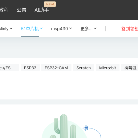
New!
教程
公告
AI助手
Mixly
51单片机
msp430
更多…
|
签到领
cu/ESP8
ESP32
ESP32-CAM
Scratch
Micro:bit
树莓派