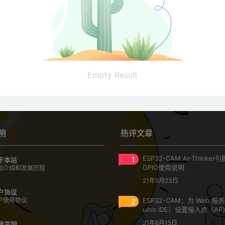
Empty Result
明
热评文章
1
ESP32-CAM AI-Thinke
于本站
GPIO使用说明
站介绍和发展历程
21年5月23日
户协议
户使用协议
2
ESP32-CAM：为 Web 服
uino IDE）设置接入点（AP
21年6月15日
律声明