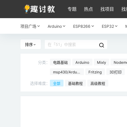
专题
热点
找项目
找
项目广场
Arduino
ESP8266
ESP32
排序
分类：
电路基础
Arduino
Mixly
Nodem
266
msp430/Arduin
Fritzing
3D打印
o
选择难度：
全部
基础教程
高级教程