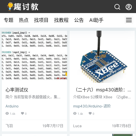
专题
热点
找项目
找教程
公告
AI助手
心率测试仪
（二十六）msp430进阶：
XBee S2（ZigBee）与
简介 当前智能手表越做越火，集成
介绍XBee S2模块 XBee （ZigBe
的功能也越来越多，有没有注意到
MSP-EXP430G2 TI
e） 无线电基于 IEEE 802.15.
Arduino
msp430/Arduino-进阶
他们都有一个在运动过程中检测心
4 （定义低速率无线个域网（LR-W
Launchpad连接
跳频率的功能呢？下面让我们来动
PAN）的操作的技术标准）标准，
1.6k
0
1.4k
0
手学习一下这个功能，也许在以后
它被设计用于点对点等无线通信。Zi
开发的创意中就会用到。 步骤一 材
gBee 是基于IEEE 802.15.4的规
飞羽
19年7月17日
Luca
19年7月8日
料准备 硬件准备： Arduino UNO；
范，用于高级通信协议，用于创
Genuino UNO OLED 128x32 蜂鸣
建 &…
器 MAX30102高灵敏度脉搏血氧仪