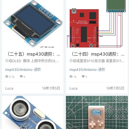
和心率传感器 软件准备： arduino I
DE 步骤二 原理说明…
（二十五）msp430进阶：
（二十四）msp430进阶：
OLED图形显示器与MSP-
Nokia5110图形显示器与
介绍OLED 模块 上图中所示的OLE
介绍诺基亚5110显示器 诺基亚5110
EXP430G2 TI Launchpad
D模块是市场上非常流行的模块。市
MSP -EXP430G2 TI
是一款可以显示文字，图像和各种
msp430/Arduino-进阶
msp430/Arduino-进阶
场上有许多该模块的变体，具有不
图案的图形显示屏。它的分辨率为4
连接
Launchpad连接
同的分辨率，通信协议或像素颜
8x84，并配有背光。它使用SPI通
3.1k
0
1k
0
色。这些OLED模块由SSD1306 IC
信与微控制器通信。数据和命令可
驱动，后者是128x64点阵式OLED
以通过微控制器发送到显示器以控
Luca
19年7月5日
Luca
19年7月5日
段的驱动IC。SSD1306拥有自己的
制显示输出。它有8个引脚。 电路连
控制器，支持SPI和I2C通信协议。
接图将Nokia5110模块与MSP-EXP
因此，市场上有各种OLED模块，一
430G2 TI Launchpad连接 诺基亚5
些仅支持SPI通信，一些仅支持I2C
110显示器编程诺基亚5110初始化在
通信，一些支持I…
Nok…