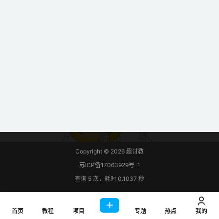
器，我们将能够控制连接到板的GPI
O引脚的任何东西。我们将不仅仅局
限于控制LED，而是通过…
Copyright © 2026
趣讨教
苏ICP备17063929号-1
查询 5 次，耗时 0.1037 秒
首页
教程
项目
专题
热点
我的