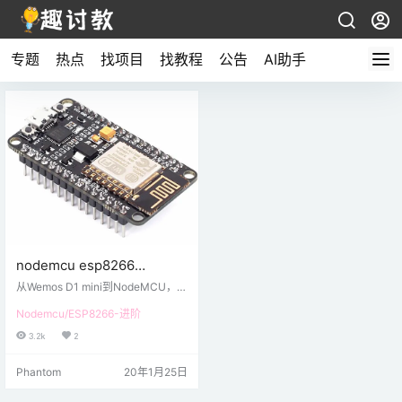
专题
热点
找项目
找教程
公告
AI助手
nodemcu esp8266
webserver教程
从Wemos D1 mini到NodeMCU，基
于ESP8266的板是低成本和普遍易
Nodemcu/ESP8266-进阶
用的，是迄今为止在制造商和爱好
者中最受欢迎的平台，用于构建基
3.2k
2
于WiFi的项目。在今天的教程中，
我们将继续探索最流行的基于ESP8
Phantom
20年1月25日
266的开发板。在NodeMCU开发
板，我们将探讨如何使用它来建立
一个Web服务器。通过Web服务