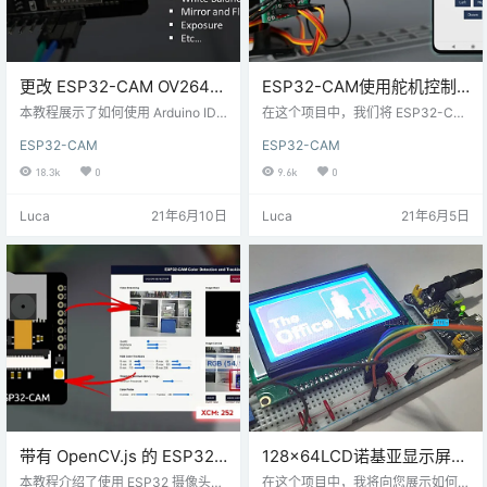
更改 ESP32-CAM OV2640
ESP32-CAM使用舵机控制
相机设置：亮度、分辨率、
旋转-视频流网络服务器（2
本教程展示了如何使用 Arduino IDE
在这个项目中，我们将 ESP32-CA
质量、对比度等
更改ESP32-CAM OV2640相机设
轴）
M 连接到带有两个 SG90 伺服电机
ESP32-CAM
ESP32-CAM
置，例如对比度、亮度、分辨率、
（舵机）的平移（旋转）和倾斜
质量、饱和度等。 本教程中的说明
（上下移动）支架上。使用平移和
18.3k
0
9.6k
0
适用于任何带有 OV2640 相机的 ES
倾斜摄像机支架，您可以向上、向
P32 相机开发板。 安装 ESP32 环
下、向左和向右移动摄像机——这
Luca
21年6月10日
Luca
21年6月5日
境 我们将使用 Arduino IDE 对 ESP
非常适合监控。ESP32-CAM 搭建
32 板进行编程。因此，您需要安装
网络服务器，显示视频流和按钮来
Arduino IDE 以及 ESP32 插件： O
控制伺服电机移动相机。 本文中，
V2640 相机设置 在ESP…
伺服电机，指的是平时我们讲的舵
机。 开发板兼容性：对于这个项
目，您需要一个 ESP32 相机开发
板， 所需…
带有 OpenCV.js 的 ESP32-
128×64LCD诺基亚显示屏
CAM Web 服务器：颜色识
与 Arduino 连接教程
本教程介绍了使用 ESP32 摄像头网
在这个项目中，我将向您展示如何