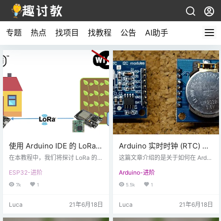
专题
热点
找项目
找教程
公告
AI助手
使用 Arduino IDE 的 LoRa
Arduino 实时时钟 (RTC) 模
ESP32 – 入门
块指南（DS1307 和
在本教程中，我们将探讨 LoRa 的基
这篇文章介绍的是关于如何在 Ardui
本原理，以及如何使用 Arduino IDE
DS3231）
no 中使用 DS1307 实时时钟 (RTC)
ESP32-进阶
Arduino-进阶
将其与 ESP32 一起用于 IoT 项目。
模块。对于 DS3231 RTC 等其它类
为了帮助您入门，我们还将向您展
似模块，您也可以按照本指南进行
7k
1
5.5k
1
示如何使用 RFM95 收发器模块创建
操作。 实时时钟模块介绍 实时时钟
简单的 LoRa 发送器和 LoRa 接收
模块为下图（前后视图）： 首次使
Luca
21年6月18日
Luca
21年6月18日
器。 介绍 LoRa 什么是LoRa？ LoR
用该模块时，需要焊接一些排针。
a 是一种无线数据通信技术，它使用
如上图所示，该模块安装了备用电
可由 Semtech LoRa 收发器芯片产
池。这允许模块保留时间，即使它