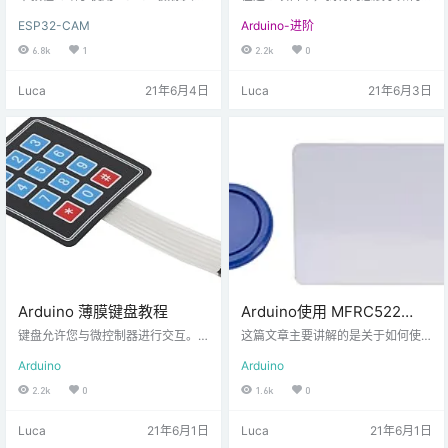
别和跟踪
络服务器环境的 OpenCV.js 和 Ope
将 128X64 图形 LCD 与 Arduino U
ESP32-CAM
Arduino-进阶
nCV 工具。例如，我们将构建一个
NO 连接。这个特殊的 LCD 模块基
简单的 ESP32 摄像头网络服务器，
于 ST7920 LCD 控制器。因此，我
6.8k
1
2.2k
0
其中包括对移动物体的颜色检测和
们将首先了解图形 LCD 模块及其 L
跟踪。 本教程绝不是对 OpenCV 可
CD 控制器 ST7920。 然后我们将
Luca
21年6月4日
Luca
21年6月3日
以提供给 ESP32 摄像头网络服务器
看到将 128×64 图形 LCD 与 Arduin
的所有内容的详尽处理。此介绍将
o UNO 板连接并显示一些位图图像
激发更多使用 ESP32 相机的 Open
的步骤。 介绍 在之前的 Arduino
CV 工作。 这个项目/教程是基于国
项目中，我将诺基亚 51…
外作者（Andrew R. …
Arduino 薄膜键盘教程
Arduino使用 MFRC522
RFID 阅读器进行安全访问
键盘允许您与微控制器进行交互。
这篇文章主要讲解的是关于如何使
这种薄膜按键，或者说数字按键，
用 MFRC522 RFID 卡，或者说阅读
Arduino
Arduino
可以从某宝上购买，不是很贵! 它们
器的的简单示例。我将快速概述规
有多种形状和尺寸。最常见的尺寸
格并演示一个使用 Arduino 的项目
2.2k
0
1.6k
0
是 3×4 和 4×4，您可以获得在按键
示例。 描述 RFID是射频识别的意
上写有单词、字母和数字的键盘。
思。RFID 使用电磁场在短距离内传
Luca
21年6月1日
Luca
21年6月1日
您甚至可以 从头开始创建自己的键
输数据。RFID 可用于识别人员、进
盘。 如果按照本教程，您可以控制
行交易等…… 您可以使用 RFID 系统