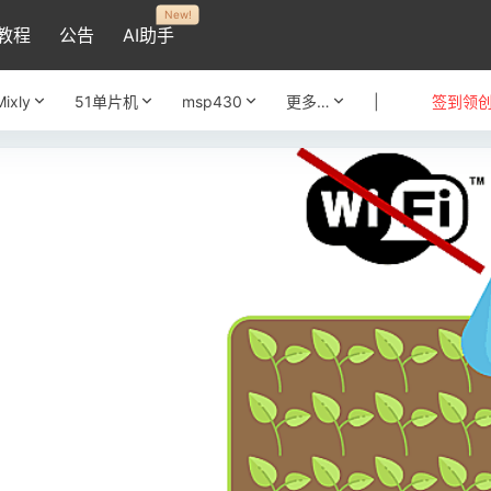
New!
教程
公告
AI助手
Mixly
51单片机
msp430
更多…
|
签到领