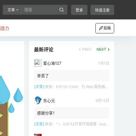
文章
登录
快速注册
创造力
投稿
最新评论
PREV
NEXT
爱心海127
7月1日
幸苦了
[文章]
来自：
ESP32-CAM：为 Web 服务器（Arduino IDE）设置接入点（AP）
东心元
6月13日
感谢分享！
[文章]
来自：
一、ESP32开发环境搭建（arduino）