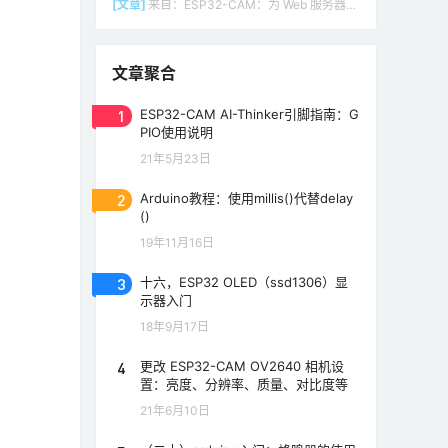
[文章]
来自：
ESP32-CAM：为 Web 服务器（Arduino IDE）设置接入点（AP）
文章聚合
1
ESP32-CAM AI-Thinker引脚指南：G
PIO使用说明
21年5月23日
2
Arduino教程：使用millis()代替delay
()
19年11月16日
3
十六，ESP32 OLED（ssd1306）显
示器入门
18年9月17日
4
更改 ESP32-CAM OV2640 相机设
置：亮度、分辨率、质量、对比度等
21年6月10日