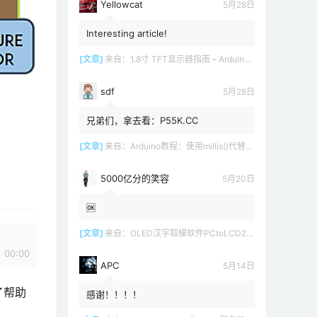
Yellowcat
5月28日
Interesting article!
[文章]
来自：
1.8寸 TFT显示器指南 – Arduino教程
sdf
5月28日
兄弟们，拿去看：P55K.CC
[文章]
来自：
Arduino教程：使用millis()代替delay()
5000亿分的笑容
5月20日
🆗
[文章]
来自：
OLED汉字取模软件PCtoLCD2002 LCD1602
00:00
APC
5月14日
为了帮助
感谢！！！！