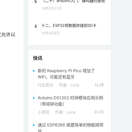
5
（二十）arduino入门：蜂鸣器的使用
18年9月27日
6
十二，ESP32将数据存储到SD卡
18年9月8日
它允许以
快讯
新的 Raspberry Pi Pico 增加了
WiFi，可能还有蓝牙
行业资讯
作者：
Luca
14:28
Arduino DS1302 时钟模块应用示例
（带闹钟功能）
小项目
作者：
Luca
23:33
通过 ESP8266 搭建简单的物联网项
目