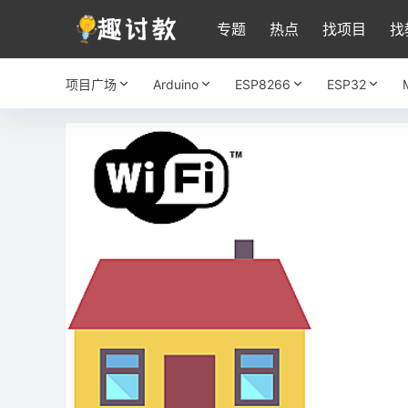
专题
热点
找项目
找
项目广场
Arduino
ESP8266
ESP32