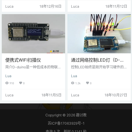
t11温湿度的值。 再把数据响应给访
宜，而且功耗也比较低。接下来，
Luca
18年12月16日
Luca
18年11月12日
问的Cilent即可。 步骤一 材料准备
咱们就去驱动一下这个大佬级别的
硬件准备： Nodemcu开发板×1 面
显示屏吧。Let's go！ 步骤一 材料
包板×1 杜邦线若干 DHT11温湿度传
清单 硬件： nodeMCU ESP8266开
感器×1 软件准备： ESPlorer…
发板×1 诺基亚5110 LED显示屏×…
便携式WIFI扫描仪
通过网络控制LED灯（D-
DUINO）
简介D-duino是一种低成本的物联网
控制LED始终是刚开始学习硬件的起
硬件平台。 今天我将介绍如何用LU
点，如Arduino，Raspberry Pi ......
Lua
Lua
A语言制作便携式的WiFi扫描仪。让
都是这样 但D-duino可以做得比他
你随时随地可以寻找到周围可用的w
们更多（我们也可以使用nodemcu
910
0
1.2k
0
ifi。步骤一 材料清单硬件：D-duino
替代，都是ESP8266的）。 接下来
*118650电池电源*1软件：ESPlorer
让我们开始吧：网络控制LED灯。
Luca
18年11月5日
Luca
18年10月27日
步骤二 开始编程在编程之前，你需
在这个项目中，我使用LUA语言编
要去构建自定义的固件。构建地
写此程序。
址：点击进入将固件烧录进去之
后，就可以开始以下的编程了。本
项目完整程序：步骤五 最终演示程
Copyright © 2026
趣讨教
序上传上去之后，就…
苏ICP备17063929号-1
查询 5 次，耗时 0.1141 秒