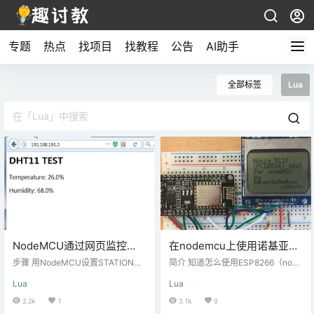
专题
热点
找项目
找教程
公告
AI助手
全部标签
Lua
NodeMCU通过网页监控
在nodemcu上使用诺基亚
DHT11的温湿度数据
5110显示屏（Nokia5110
步骤 用NodeMCU设置STATION模
简介 知道怎么使用ESP8266（node
式。 NodeMCU账号密码连进WiF
LCD）
mcu）和Lua语言去驱动PCD8544
Lua
Lua
i。 NodeMCU设置为sever服务
低成本的驱动84x48 LED显示屏
器，监听80端口。 直接调用NodeM
吗？这个显示屏就是当年诺基亚使
2.2k
1
3.1k
0
CU的dht库里面read11()函数读出dh
用的屏幕，现在这个显示屏比较便