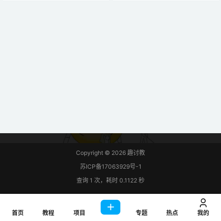
可将数据（传感器读数）插入MySQ
bian OS，您将使用 phpMyAdmin
L数据库。 我们这次做一个网页，显
通过 Web 界面轻松管理数据库。 项
示存储在数据库中的传感器读数，
目准备 在继续本教程之前： 您应该
时间戳和其他信息。然后,从网络中
熟悉 Raspberr…
的任何浏览器本地查看数据。举例
来说，用连接到ESP上的BME280传
感器…
Copyright © 2026
趣讨教
苏ICP备17063929号-1
查询 1 次，耗时 0.1122 秒
首页
教程
项目
专题
热点
我的