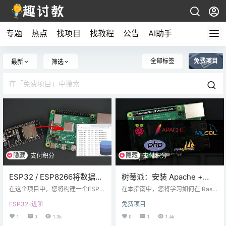
专题
热点
找项目
找教程
公告
AI助手
全部标签
免费项目
最新
筛选
隐藏
隐藏
支付积分
支付积分
ESP32 / ESP8266将数据发
树莓派：安装 Apache +
布到Raspberry Pi LAMP
MySQL + PHP（LAMP 服务
在这个项目中，您将构建一个ESP3
在本指南中，您将学习如何在 Rasp
Server
2或ESP8266客户端，树莓派 Pi LA
器）
berry Pi 上安装 LAMP（L inux、
ESP32-进阶
免费项目
MP服务器（Linux，Apache，MyS
A pache、M ySQL、P HP）服务
QL，PHP）发出HTTP POST请
器。LAMP是一个用于 Web 开发的
1
0
1.3k
0
1
1.4k
求。 树莓派 Pi具有一个PHP脚本，
软件包。Raspberry Pi 将安装 Rasp