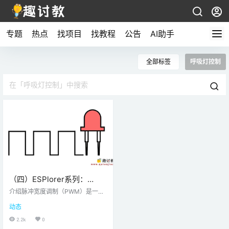
专题
热点
找项目
找教程
公告
AI助手
全部标签
呼吸灯控制
（四）ESPlorer系列：
NodeMCU PWM使用
介绍脉冲宽度调制（PWM）是一种
在保持波的频率恒定的同时改变脉
动态
冲宽度的技术。LED PWMPWM生
成脉冲周期包括ON周期（VCC）和
2.2k
0
OFF周期（GND）。在一段时间内