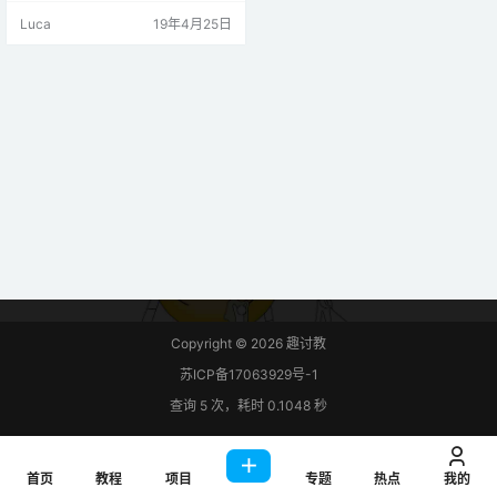
信号导通的分数称为占空比。例
Luca
19年4月25日
如，周期为10ms的脉冲将保持ON
（高电平）2ms。因此，占空比将为
D = 2ms / 10ms = 20％ 通过PWM
技术，我们可以使用ON-OFF信号控
制输送到负载的功率。PWM信号可
用于控制直流电机的…
Copyright © 2026
趣讨教
苏ICP备17063929号-1
查询 5 次，耗时 0.1048 秒
首页
教程
项目
专题
热点
我的